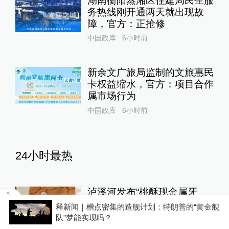
湖南衡阳蒸湘区住建局民生服
务热线刚开通两天就出现故
障，官方：正抢修
中国政库
6小时前
新余文广旅局监制的文旅惠民
卡权益缩水，官方：项目合作
属市场行为
中国政库
6小时前
24小时最热
泸溪河发布“桃酥现金属牙
冠”调查结论，称消费者已澄
的“黄金舰
女子称丰胸术9个月后确诊乳腺癌，医美机构
清所发视频不属实
手术不可能引发癌症，建议走司法途径