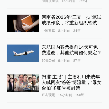
澎湃质量观
15小时前
266
评
河南省2026年“三支一扶”笔试
成绩作废，将重新组织笔试
中国政库
8小时前
34
评
东航国内客票提前14天可免
费退改，其他航司如何规定？
10%公司
9小时前
87
评
扫描“主播”｜主播利用未成年
人喊网友“爸爸”博流量，“母女
合拍”多账号被封禁
1
直击现场
15小时前
150
评