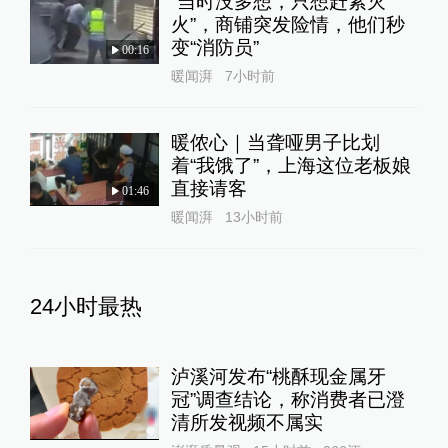
“当时没多想，只想赶紧灭
火”，商铺突发险情，他们秒
变“消防员”
00:16
暖闻湃
7小时前
暖侬心｜当聋哑男子比划
着“我饿了”，上海这位老板娘
直接请客
01:46
暖闻湃
13小时前
24小时最热
泸溪河发布“桃酥现金属牙
冠”调查结论，称消费者已澄
清所发视频不属实