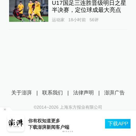
U17国足三连胜晋级明日之星
半决赛，定位球成最大亮点
运动家
18小时前
56
评
关于澎湃
|
联系我们
|
法律声明
|
澎湃广告
©2014~
2026
上海东方报业有限公司
沪ICP证：沪B2-20170116 | 沪ICP备14003370号
北京：非京籍家庭购房社保个税缴纳年限下调为
互联网新闻信息服务许可证：31120170006
PP
一年
沪公网安备 31010602000299号