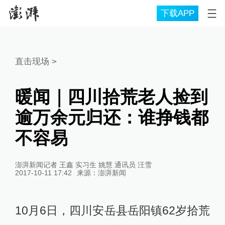
下载APP
直击现场
>
暖闻｜四川拾荒老人捡到
逾万余元归还：谁挣钱都
不容易
澎湃新闻记者 王鑫 实习生 姚慧 通讯员 汪雪
2017-10-11 17:42
来源：
澎湃新闻
10月6日，四川安岳县岳阳镇62岁拾荒