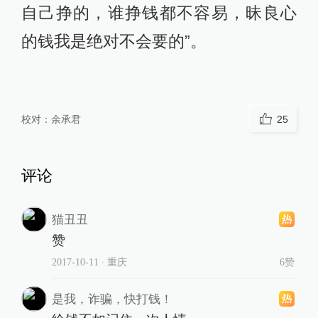
自己挣的，谁挣钱都不容易，昧良心
的钱我是绝对不会要的”。
校对：
余承君
25
评论
猫丑丑
赞
2017-10-11
∙ 重庆
6赞
是我，诈骗，快打钱！