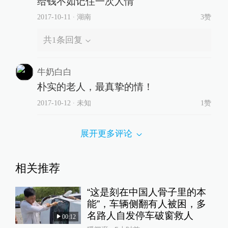
给钱不如记住一次人情
2017-10-11
∙ 湖南
3赞
共
1
条回复
牛奶白白
朴实的老人，最真挚的情！
2017-10-12
∙ 未知
1赞
展开更多评论
相关推荐
“这是刻在中国人骨子里的本
能”，车辆侧翻有人被困，多
名路人自发停车破窗救人
00:12