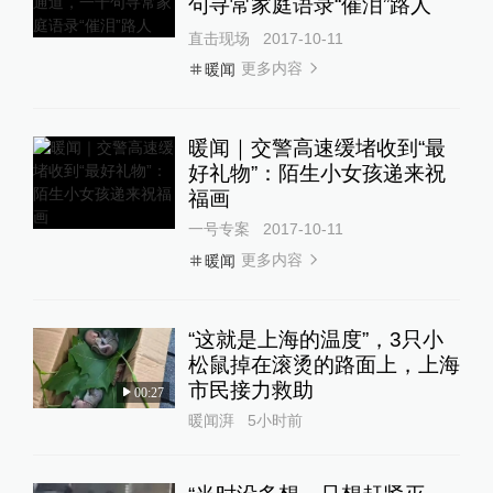
句寻常家庭语录“催泪”路人
直击现场
2017-10-11
更多内容
暖闻
暖闻｜交警高速缓堵收到“最
好礼物”：陌生小女孩递来祝
福画
一号专案
2017-10-11
更多内容
暖闻
“这就是上海的温度”，3只小
松鼠掉在滚烫的路面上，上海
市民接力救助
00:27
暖闻湃
5小时前