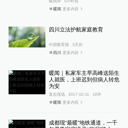
暖闻湃
5小时前
更多内容
暖闻
四川立法护航家庭教育
中国教育报
3天前
更多内容
四川
暖闻｜私家车主早高峰送陌生
人就医，上班迟到但病人转危
为安
直击现场
2017-10-11
18
评
更多内容
暖闻
成都现“最暖”地铁通道，一千