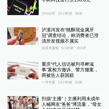
10%公司
22小时前
56
评
泸溪河发布“桃酥现金属牙
冠”调查结论，称消费者已澄
清所发视频不属实
澎湃质量观
6小时前
251
评
重庆“代人信访被判寻衅滋
事”案检方撤诉、警方撤案，
两被告人获国赔
一号专案
23小时前
53
评
扫描“主播”｜主播利用未成年
人喊网友“爸爸”博流量，“母女