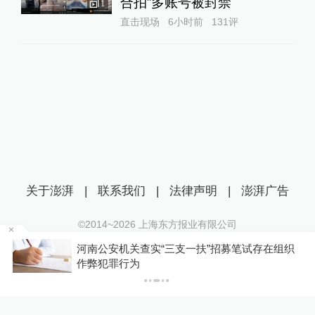
合拍”多账号被封禁
1
直击现场
6小时前
131
评
关于澎湃
|
联系我们
|
法律声明
|
澎湃广告
©2014~
2026
上海东方报业有限公司
沪ICP证：沪B2-20170116 | 沪ICP备14003370号
河南公安机关查实“三支一扶”招募笔试存在组织
互联网新闻信息服务许可证：31120170006
，
作弊犯罪行为
沪公网安备 31010602000299号