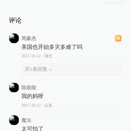
评论
周豪杰
美国也开始多灾多难了吗
2017-10-12
∙ 湖北
共
1
条回复
陈能能
我的妈呀
2017-10-12
∙ 山东
魔法
太可怕了