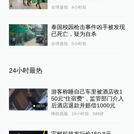
全球速报
4小时前
泰国校园枪击事件凶手被发现
已死亡，疑为自杀
全球速报
5小时前
24小时最热
游客称睡自己车里被酒店收1
50元“住宿费”，监管部门介入
后酒店退款并赔偿1000元
00:19
锋线视频
19小时前
348
评
宇树科技发行价150.8元