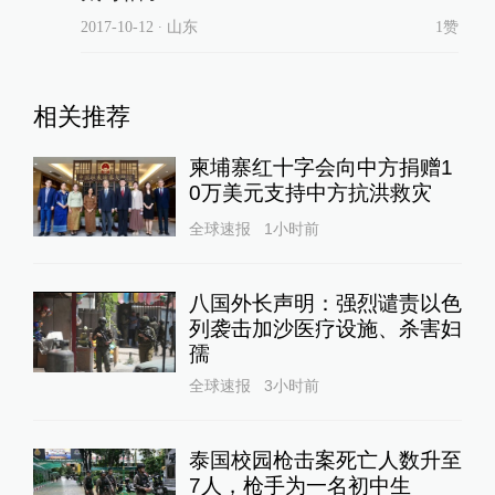
2017-10-12
∙ 山东
1赞
相关推荐
柬埔寨红十字会向中方捐赠1
0万美元支持中方抗洪救灾
全球速报
1小时前
八国外长声明：强烈谴责以色
列袭击加沙医疗设施、杀害妇
孺
全球速报
3小时前
泰国校园枪击案死亡人数升至
7人，枪手为一名初中生