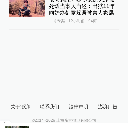
死缓当事人自述：出狱11年
间始终刻意躲避被害人家属
一号专案
12小时前
94
评
关于澎湃
|
联系我们
|
法律声明
|
澎湃广告
©2014~
2026
上海东方报业有限公司
沪ICP证：沪B2-20170116 | 沪ICP备14003370号