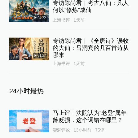
专访陈尚君｜考古八仙：凡人
何以“修炼”成仙
04:22
上海书评
1天前
专访陈尚君｜《全唐诗》误收
的大仙：吕洞宾的几百首诗从
哪来
01:57
上海书评
1天前
24小时最热
马上评丨法院认为“老登”属年
龄贬损，这个词错在哪里？
澎湃评论
13小时前
75
评