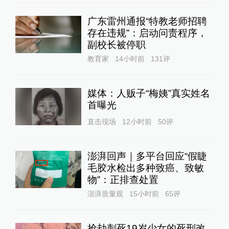
广东雷州通报“特教老师招聘
存在违规”：启动问责程序，
副校长被停职
教育家
14小时前
131
评
媒体：人贩子“梅姨”真实姓名
首曝光
直击现场
12小时前
50
评
澎湃回声｜多平台回应“假睫
毛胶水检出多种致癌、致敏
物”：正排查处置
澎湃质量观
15小时前
65
评
抢劫刺死19岁少女的死刑改