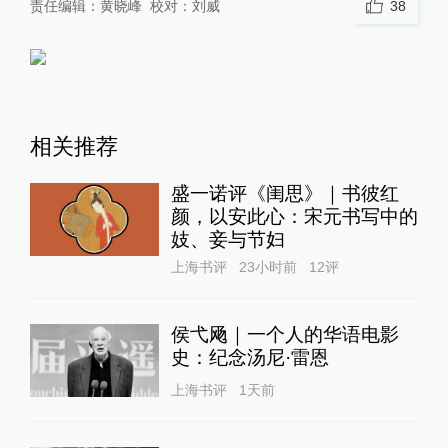
责任编辑：
黄晓峰
校对：
刘威
38
相关推荐
盛一诺评《闺思》｜书彼红
颜，以安此心：宋元书写中的
妓、妾与节妇
上海书评
23小时前
12
评
侯弋飏｜一个人的华语电影
史：纪念汤尼·雷恩
上海书评
1天前