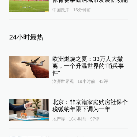
中国政库
16分钟前
24小时最热
欧洲燃烧之夏：33万人大撤
离，一个升温世界的“哨兵事
件”
澎湃世界观
19小时前
43
评
北京：非京籍家庭购房社保个
税缴纳年限下调为一年
地产界
16小时前
97
评