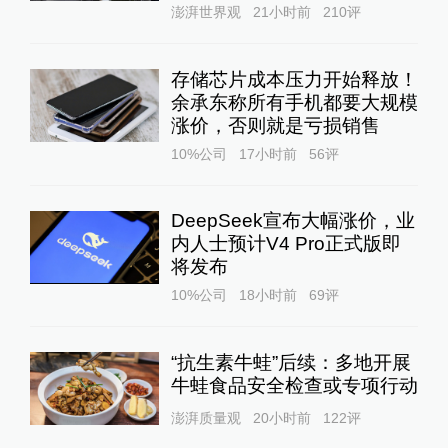
澎湃世界观
21小时前
210
评
存储芯片成本压力开始释放！
余承东称所有手机都要大规模
涨价，否则就是亏损销售
10%公司
17小时前
56
评
DeepSeek宣布大幅涨价，业
内人士预计V4 Pro正式版即
将发布
10%公司
18小时前
69
评
“抗生素牛蛙”后续：多地开展
牛蛙食品安全检查或专项行动
澎湃质量观
20小时前
122
评