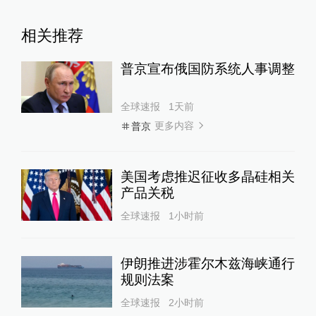
相关推荐
普京宣布俄国防系统人事调整
全球速报
1天前
更多内容
普京
美国考虑推迟征收多晶硅相关
产品关税
全球速报
1小时前
伊朗推进涉霍尔木兹海峡通行
规则法案
全球速报
2小时前