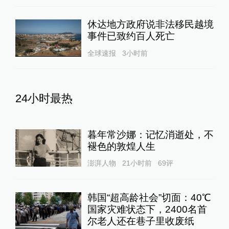
休达地方政府说非法移民越境
事件已致约百人死亡
全球速报
3小时前
24小时最热
暮年常沙娜：记忆消逝处，不
褪色的敦煌人生
澎湃人物
21小时前
69
评
韩国“超高龄社会”切面：40℃
国家灾难状态下，2400名首
尔老人还在巷子里收废纸