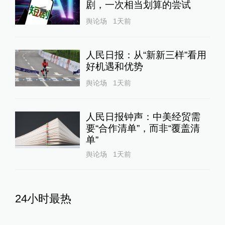
剧，一次相当划算的尝试
舆论场
1天前
人民日报：从“新新三样”看用
好机遇和优势
舆论场
1天前
人民日报钟声：中美经贸需
要“合作清单”，而非“覆盖清
单”
舆论场
1天前
24小时最热