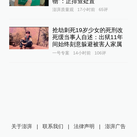
物”：正排查处置
澎湃质量观
17小时前
65
评
抢劫刺死19岁少女的死刑改
死缓当事人自述：出狱11年
间始终刻意躲避被害人家属
一号专案
14小时前
106
评
关于澎湃
|
联系我们
|
法律声明
|
澎湃广告