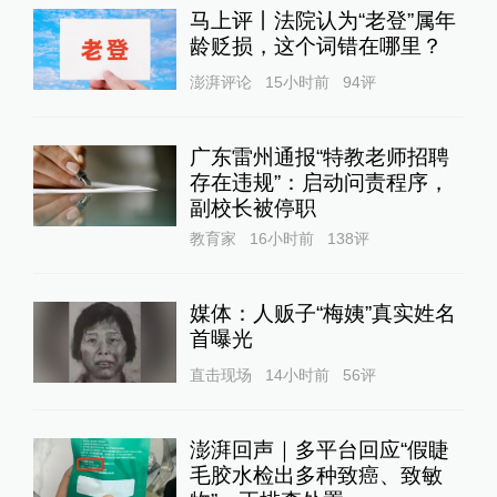
马上评丨法院认为“老登”属年
龄贬损，这个词错在哪里？
澎湃评论
15小时前
94
评
广东雷州通报“特教老师招聘
存在违规”：启动问责程序，
副校长被停职
教育家
16小时前
138
评
媒体：人贩子“梅姨”真实姓名
首曝光
直击现场
14小时前
56
评
澎湃回声｜多平台回应“假睫
毛胶水检出多种致癌、致敏