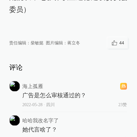
委员）
责任编辑：
柴敏懿
图片编辑：
蒋立冬
44
评论
海上孤雁
广告是怎么审核通过的？
2022-05-28
∙ 四川
23赞
哈哈我改名字了
她代言啥了？