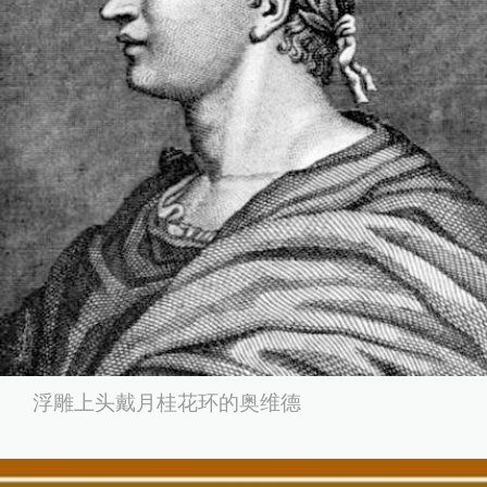
浮雕上头戴月桂花环的奥维德