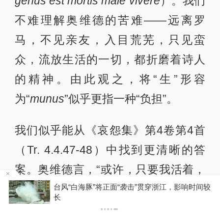
genus est mortis male vivere
）。我们
不难理解奥维德的苦难——远离罗
马，不见亲友，入目荒芜，只见蛮
众，流放生活的一切，都折磨着诗人
的精神。由此观之，将“生”形容
为“
munus
”似乎更指一种“负担”。
我们似乎能从《哀怨集》第4卷第4首
（Tr. 4.4.47-48）中找到更清晰的答
案。奥维德言，“或许，只要我活着，
面“袭击”贯穿浙江，影响时间较
他终将结束我的流亡，在他怒气平缓
你有权知道更多
下载澎湃新闻客户端
之时”（
forsam hanc ipsam, vivam