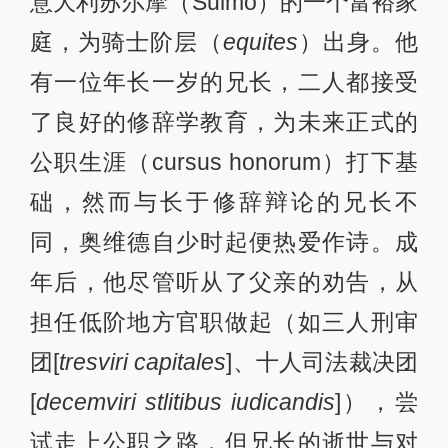
意大利苏尔摩（Sulmo）的一个富裕家
庭，为骑士阶层（
equites
）出身。他
有一位年长一岁的兄长，二人都接受
了良好的修辞学教育，为未来正式的
公职生涯（cursus honorum）打下基
础，然而与长于修辞辩论的兄长不
同，奥维德自少时起便热爱作诗。成
年后，他尽管听从了父亲的劝告，从
担任低阶地方官职做起（如三人刑审
团[
tresviri capitales
]、十人司法裁决团
[
decemviri stlitibus iudicandis
]），尝
试走上公职之路，但兄长的逝世与对