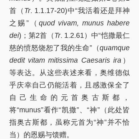
首（
Tr
. 1.1.17-20)中“我活着还是拜神
之赐”（
quod vivam, munus habere
dei
)；第2首（
Tr
. 1.2.61）中“恺撒最仁
慈的愤怒饶恕了我的生命”（
quamque
dedit vitam mitissima Caesaris ira
）
等表达。从这些表述来看，奥维德似
乎庆幸自己仍能活着，且感激保全了
自己生命的元首奥古斯都，
将“munus”看作“凯撒”、“神”（此处皆
指奥古斯都，虽称元首为“神”并不恰
当）的恩赐与馈赠。