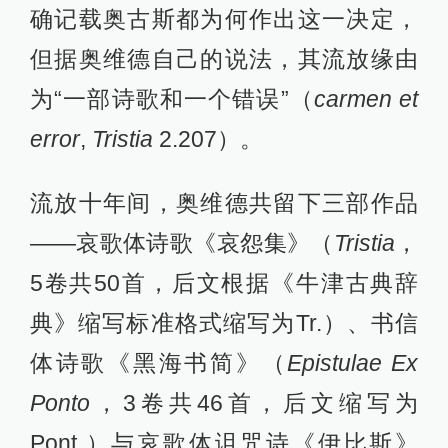
确记载奥古斯都为何作出这一决定，
但据奥维德自己的说法，其流放缘由
为“一部诗歌和一个错误”（
carmen et
error
,
Tristia
2.207）。
流放十年间，奥维德共留下三部作品
——哀歌体诗歌《哀怨集》（
Tristia
，
5卷共50首，后文根据《牛津古典辞
典》缩写标准格式缩写为Tr.）、书信
体诗歌《黑海书简》（
Epistulae Ex
Ponto
，3卷共46首，后文缩写为
Pont.）与哀歌体诅咒诗《伊比斯》