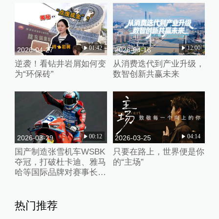
01:42
12:00
2026-04-27
2026-04-16
逆袭！看钻井岩屑如何变
从消费迭代到产业升级，
为“环保砖”
数智创新共赢未来
00:12
04:14
2026-03-29
2026-03-25
国产制造张雪机车WSBK
只要在路上，世界便是你
夺冠，打破杜卡迪、雅马
的“主场”
哈等国际品牌对赛事长期
垄断
热门推荐