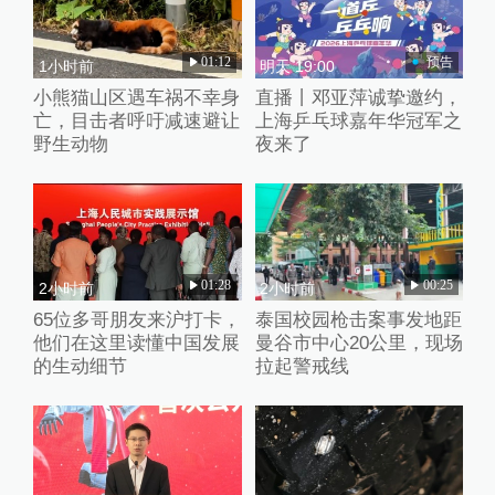
01:12
预告
1小时前
明天 19:00
小熊猫山区遇车祸不幸身
直播丨邓亚萍诚挚邀约，
亡，目击者呼吁减速避让
上海乒乓球嘉年华冠军之
野生动物
夜来了
01:28
00:25
2小时前
2小时前
65位多哥朋友来沪打卡，
泰国校园枪击案事发地距
他们在这里读懂中国发展
曼谷市中心20公里，现场
的生动细节
拉起警戒线