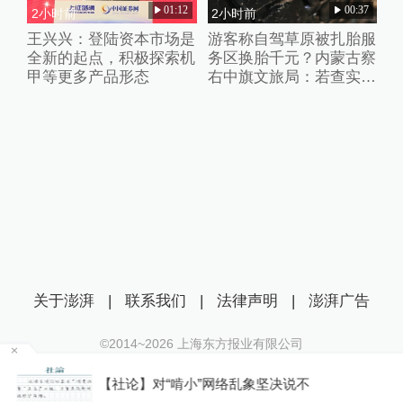
01:12
00:37
2小时前
2小时前
王兴兴：登陆资本市场是
游客称自驾草原被扎胎服
全新的起点，积极探索机
务区换胎千元？内蒙古察
甲等更多产品形态
右中旗文旅局：若查实人
为抛撒钉子将从重处理
关于澎湃
|
联系我们
|
法律声明
|
澎湃广告
©2014~
2026
上海东方报业有限公司
沪ICP证：沪B2-20170116 | 沪ICP备14003370号
纪
【社论】对“啃小”网络乱象坚决说不
互联网新闻信息服务许可证：31120170006