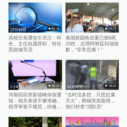
00:36
00:23
29分钟前
24分钟前
高校任免通知引关注：科
泰国校园枪击案已致6死
长、主任自愿辞职，转任
23伤，总理阿努廷到场致
思政辅导员
歉，“非常悲痛！”
00:28
00:16
1小时前
34分钟前
河南回应带薪错峰休假通
“当时没多想，只想赶紧
知：相关表述不够准确，
灭火”，商铺突发险情，
程序审签不规范，待修改
他们秒变“消防员”
后予以印发