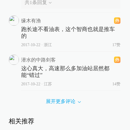
共
1
条回复
缘木有渔
跑长途不看油表，这个智商也就是推车
的
2017-10-22
∙ 浙江
17赞
潜水的中路剑客
这心真大，高速那么多加油站居然都
能“错过”
2017-10-22
∙ 江苏
14赞
展开更多评论
相关推荐