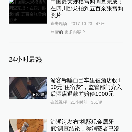
中国最大规模雪豹调查完成：
在四川卧龙拍到五百余张雪豹
照片
直击现场
2017-10-23
47
评
更多内容
雪豹
24小时最热
游客称睡自己车里被酒店收1
50元“住宿费”，监管部门介入
后酒店退款并赔偿1000元
00:19
锋线视频
21小时前
351
评
泸溪河发布“桃酥现金属牙
冠”调查结论，称消费者已澄