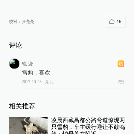
校对：
张亮亮
15
评论
轨 迹
雪豹，喜欢
2017-10-23
∙ 湖北
2赞
相关推荐
凌晨西藏昌都公路弯道惊现两
只雪豹，车主缓行避让不敢鸣
笛：怕母兽在附近