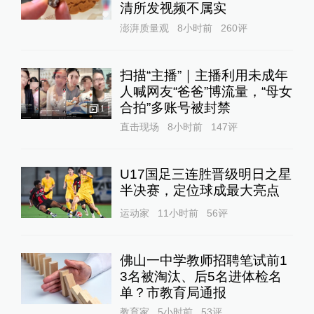
清所发视频不属实
澎湃质量观
8小时前
260
评
扫描“主播”｜主播利用未成年
人喊网友“爸爸”博流量，“母女
合拍”多账号被封禁
1
直击现场
8小时前
147
评
U17国足三连胜晋级明日之星
半决赛，定位球成最大亮点
运动家
11小时前
56
评
佛山一中学教师招聘笔试前1
3名被淘汰、后5名进体检名
单？市教育局通报
教育家
5小时前
53
评