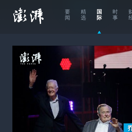
要
精
国
时
闻
选
际
事