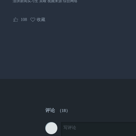
澎湃新闻实习生 吴峻 视频来源 综合网络
108
收藏
评论
（
18
）