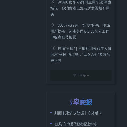
8
泸溪河发布“桃酥现金属牙冠”调查
结论，称消费者已澄清所发视频不属
实
9
300万元行贿、“定制”标书、现场
厕所协商，河南某医院2.33亿元工程
串标案细节披露
10
扫描“主播”｜主播利用未成年人喊
网友“爸爸”博流量，“母女合拍”多账号
被封禁
展开更多
封面｜建多少数据中心才够？
台风“白海豚”强势逼近华东