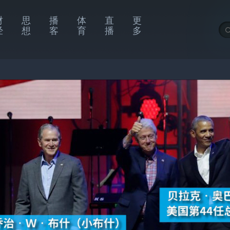
财
思
播
体
直
更
经
想
客
育
播
多