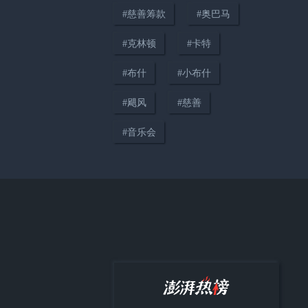
#
慈善筹款
#
奥巴马
00:36
#
克林顿
#
卡特
伤亡事件激增，美国纽约市取缔
#
布什
#
小布什
违法电动自行车
#
飓风
#
慈善
#
音乐会
00:18
伊朗总统：最高领袖穆杰塔巴决
策过程遭人利用