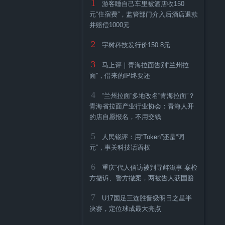
1
游客睡自己车里被酒店收150
元“住宿费”，监管部门介入后酒店退款
并赔偿1000元
2
宇树科技发行价150.8元
3
马上评｜青海拉面告别“兰州拉
面”，借来的IP终要还
4
“兰州拉面”多地改名“青海拉面”？
青海省拉面产业行业协会：青海人开
的店自愿报名，不用交钱
5
人民锐评：用“Token”还是“词
元”，事关科技话语权
6
重庆“代人信访被判寻衅滋事”案检
方撤诉、警方撤案，两被告人获国赔
7
U17国足三连胜晋级明日之星半
决赛，定位球成最大亮点