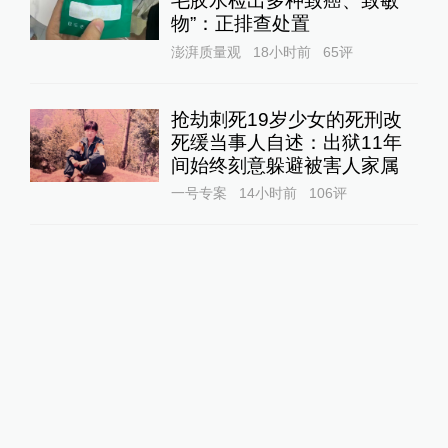
毛胶水检出多种致癌、致敏
物”：正排查处置
澎湃质量观
18小时前
65
评
抢劫刺死19岁少女的死刑改
死缓当事人自述：出狱11年
间始终刻意躲避被害人家属
一号专案
14小时前
106
评