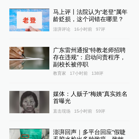
马上评丨法院认为“老登”属年
龄贬损，这个词错在哪里？
澎湃评论
16小时前
97
评
广东雷州通报“特教老师招聘
存在违规”：启动问责程序，
副校长被停职
教育家
17小时前
138
评
媒体：人贩子“梅姨”真实姓名
首曝光
直击现场
15小时前
59
评
澎湃回声｜多平台回应“假睫