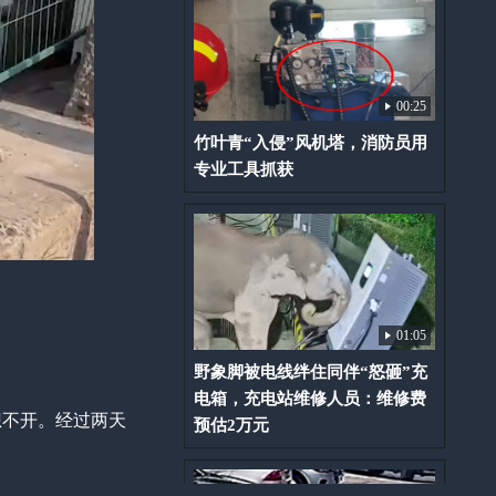
00:25
竹叶青“入侵”风机塔，消防员用
专业工具抓获
01:05
野象脚被电线绊住同伴“怒砸”充
电箱，充电站维修人员：维修费
想不开。经过两天
预估2万元