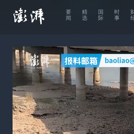
要
精
国
时
闻
选
际
事