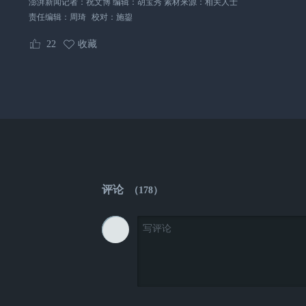
澎湃新闻记者：祝文博 编辑：胡宝秀 素材来源：相关人士
责任编辑：
周琦
校对：
施鋆
22
收藏
评论
（
178
）