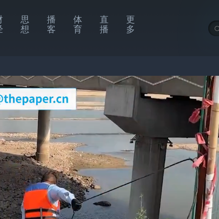
财
思
播
体
直
更
经
想
客
育
播
多