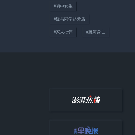
#
初中女生
#
疑与同学起矛盾
00:20
#
家人批评
#
跳河身亡
男童蹲停车场玩水被卷入车底，
众人20秒抬车施救