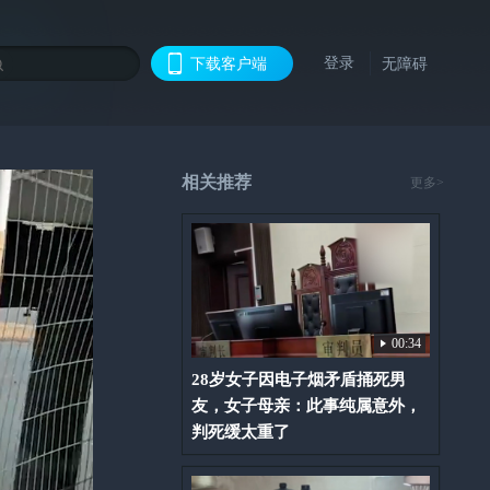
登录
下载客户端
无障碍
相关推荐
更多>
00:34
28岁女子因电子烟矛盾捅死男
友，女子母亲：此事纯属意外，
判死缓太重了