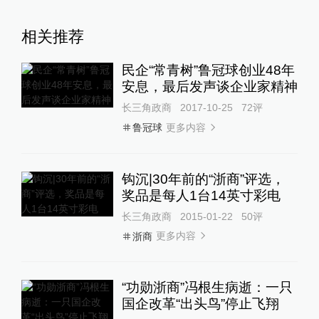
相关推荐
民企“常青树”鲁冠球创业48年
安息，最后发声谈企业家精神
长三角政商
2017-10-25
72
评
更多内容
鲁冠球
钩沉|30年前的“浙商”评选，
奖品是每人1台14英寸彩电
长三角政商
2015-01-22
50
评
更多内容
浙商
“功勋浙商”冯根生病逝：一只
国企改革“出头鸟”停止飞翔