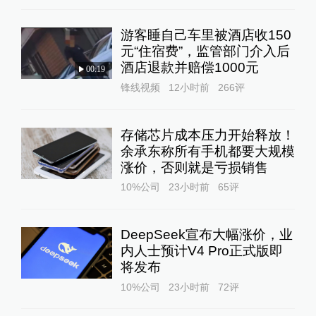
游客睡自己车里被酒店收150
元“住宿费”，监管部门介入后
酒店退款并赔偿1000元
00:19
锋线视频
12小时前
266
评
存储芯片成本压力开始释放！
余承东称所有手机都要大规模
涨价，否则就是亏损销售
10%公司
23小时前
65
评
DeepSeek宣布大幅涨价，业
内人士预计V4 Pro正式版即
将发布
10%公司
23小时前
72
评