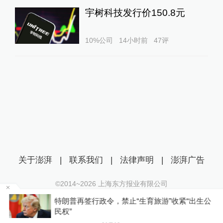
宇树科技发行价150.8元
10%公司
14小时前
47
评
关于澎湃
|
联系我们
|
法律声明
|
澎湃广告
©2014~
2026
上海东方报业有限公司
沪ICP证：沪B2-20170116 | 沪ICP备14003370号
河南
特朗普再签行政令，禁止“生育旅游”收紧“出生公
互联网新闻信息服务许可证：31120170006
民权”
沪公网安备 31010602000299号