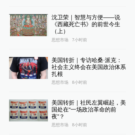
沈卫荣｜智慧与方便——说
《西藏死亡书》的前世今生
（上）
思想市场
7小时前
美国转折｜专访哈桑·派克：
社会主义终会在美国政治体系
扎根
思想市场
8小时前
美国转折｜社民左翼崛起，美
国处在“一场政治革命的前
夜”？
思想市场
8小时前