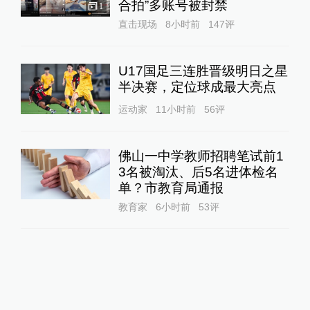
合拍”多账号被封禁
1
直击现场
8小时前
147
评
U17国足三连胜晋级明日之星
半决赛，定位球成最大亮点
运动家
11小时前
56
评
佛山一中学教师招聘笔试前1
3名被淘汰、后5名进体检名
单？市教育局通报
教育家
6小时前
53
评