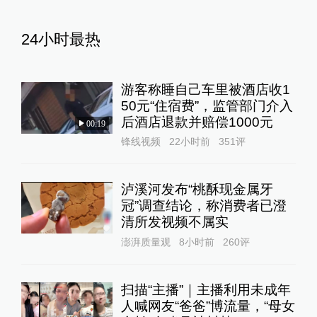
24小时最热
游客称睡自己车里被酒店收1
50元“住宿费”，监管部门介入
后酒店退款并赔偿1000元
00:19
锋线视频
22小时前
351
评
泸溪河发布“桃酥现金属牙
冠”调查结论，称消费者已澄
清所发视频不属实
澎湃质量观
8小时前
260
评
扫描“主播”｜主播利用未成年
人喊网友“爸爸”博流量，“母女