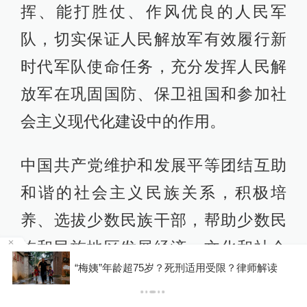
挥、能打胜仗、作风优良的人民军
队，切实保证人民解放军有效履行新
时代军队使命任务，充分发挥人民解
放军在巩固国防、保卫祖国和参加社
会主义现代化建设中的作用。
中国共产党维护和发展平等团结互助
和谐的社会主义民族关系，积极培
养、选拔少数民族干部，帮助少数民
族和民族地区发展经济、文化和社会
罕
“梅姨”年龄超75岁？死刑适用受限？律师解读
事业，铸牢中华民族共同体意识，实
现各民族共同团结奋斗、共同繁荣发