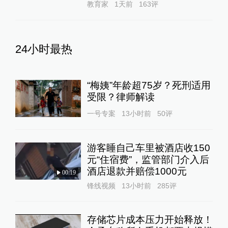
教育家
1天前
163
评
24小时最热
“梅姨”年龄超75岁？死刑适用
受限？律师解读
一号专案
13小时前
50
评
游客睡自己车里被酒店收150
元“住宿费”，监管部门介入后
酒店退款并赔偿1000元
00:19
锋线视频
13小时前
285
评
存储芯片成本压力开始释放！