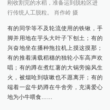
刚收割完的水稻，准备运到脱粒区进
行传统人工脱粒。 肖作岭 摄
有的同学等不及轮流使用的铁锹，手
脚并用地在芋头大叶子下刨土；有的
兴奋地坐在播种拖拉机上摸这摸那；
有的推着满载稻穗的独轮小车高声欢
唱；有的蹲在煮红薯的大锅旁搧风生
火，被烟呛到咳嗽也不愿离开；有的
端着一盆牛奶蹲在牛舍旁，充满爱心
地为小牛喂食……