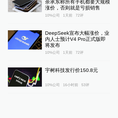
余承东称所有手机都要大规模
涨价，否则就是亏损销售
10%公司
1天前
72
评
DeepSeek宣布大幅涨价，业
内人士预计V4 Pro正式版即
将发布
10%公司
1天前
72
评
宇树科技发行价150.8元
10%公司
16小时前
53
评