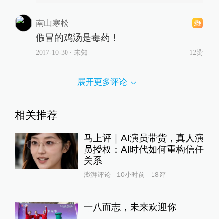
南山寒松
假冒的鸡汤是毒药！
2017-10-30
∙ 未知
12赞
展开更多评论
相关推荐
马上评｜AI演员带货，真人演
员授权：AI时代如何重构信任
关系
澎湃评论
10小时前
18
评
十八而志，未来欢迎你