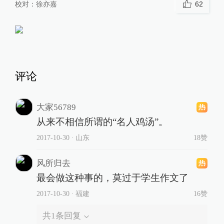
校对：
徐亦嘉
62
评论
大家56789
从来不相信所谓的“名人鸡汤”。
2017-10-30
∙ 山东
18赞
风所归去
最会做这种事的，莫过于学生作文了
2017-10-30
∙ 福建
16赞
共
1
条回复