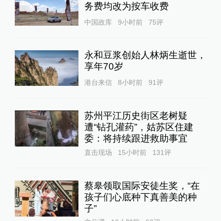
务费均改为按车收费
中国政库
9小时前
75
评
永和豆浆创始人林炳生逝世，
享年70岁
港台来信
8小时前
91
评
苏州平江历史街区老树疑
遭“钻孔灌药”，姑苏区住建
委：将持续跟进救助事宜
直击现场
15小时前
131
评
蔡皋领取国际安徒生奖，“在
孩子们心底种下真善美的种
子”