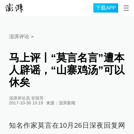
下载APP
澎湃评论
>
马上评丨“莫言名言”遭本
人辟谣，“山寨鸡汤”可以
休矣
澎湃评论员 甘琼芳
2017-10-30 10:19
来源：
澎湃新闻
知名作家莫言在10月26日深夜回复网