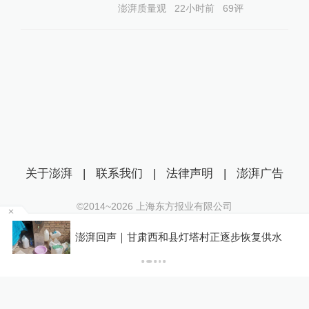
澎湃质量观
22小时前
69
评
关于澎湃
|
联系我们
|
法律声明
|
澎湃广告
©2014~
2026
上海东方报业有限公司
沪ICP证：沪B2-20170116 | 沪ICP备14003370号
澎湃回声｜甘肃西和县灯塔村正逐步恢复供水
互联网新闻信息服务许可证：31120170006
P
沪公网安备 31010602000299号