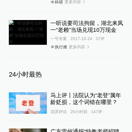
更多内容
科研
一听说要司法拘留，湖北来凤
一“老赖”当场兑现10万现金
一号专案
2017-10-24
37
评
更多内容
执行难
24小时最热
马上评丨法院认为“老登”属年
龄贬损，这个词错在哪里？
澎湃评论
20小时前
147
评
广东雷州通报“特教老师招聘