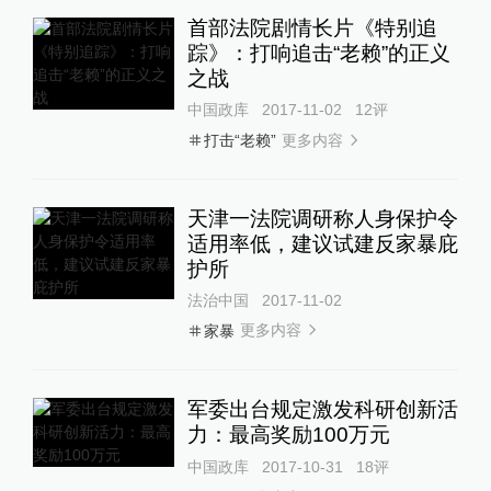
首部法院剧情长片《特别追
踪》：打响追击“老赖”的正义
之战
中国政库
2017-11-02
12
评
更多内容
打击“老赖”
天津一法院调研称人身保护令
适用率低，建议试建反家暴庇
护所
法治中国
2017-11-02
更多内容
家暴
军委出台规定激发科研创新活
力：最高奖励100万元
中国政库
2017-10-31
18
评