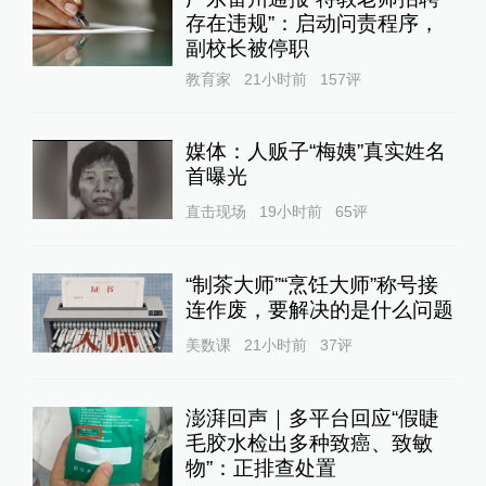
存在违规”：启动问责程序，
副校长被停职
教育家
21小时前
157
评
媒体：人贩子“梅姨”真实姓名
首曝光
直击现场
19小时前
65
评
“制茶大师”“烹饪大师”称号接
连作废，要解决的是什么问题
美数课
21小时前
37
评
澎湃回声｜多平台回应“假睫
毛胶水检出多种致癌、致敏
物”：正排查处置