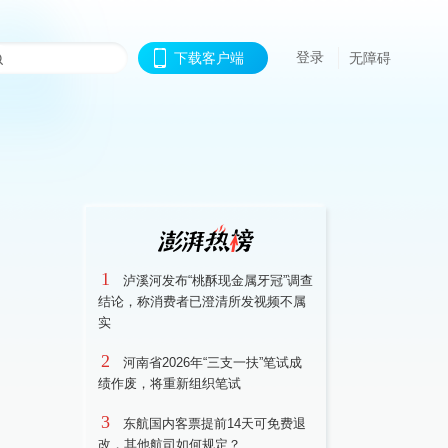
登录
下载客户端
无障碍
1
泸溪河发布“桃酥现金属牙冠”调查
结论，称消费者已澄清所发视频不属
实
2
河南省2026年“三支一扶”笔试成
绩作废，将重新组织笔试
3
东航国内客票提前14天可免费退
改，其他航司如何规定？