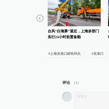
膀胱癌术后，为何要定期
台风“白海豚”逼近，上海多部门
里“灌药”？
实行24小时前置备勤
#
上海吴淞口邮轮码头
#
吴淞口
评论
（
3
）