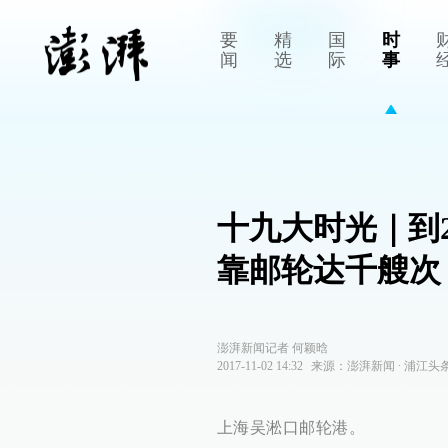
要
精
国
时
闻
选
际
事
十九大时光｜到2
靠邮轮达千艘次
澎湃新闻记者 何颖晗
2017-11-02 14:32
来源：
澎湃新闻
∙
浦江头
上海吴淞口邮轮港。