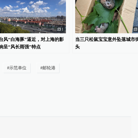
1
台风“白海豚”逼近，对上海的影
当三只松鼠宝宝意外坠落城市
响呈“风长雨强”特点
头
#
示范单位
#
邮轮港