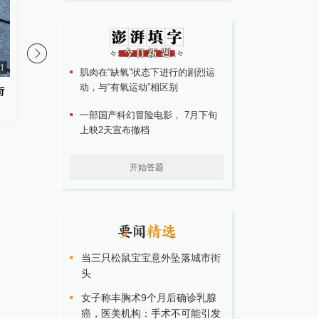
1
肌肉在“缺氧”状态下进行的剧烈运
动，与“有氧运动”相区别
街
上海：台风“白海豚”或将带来龙
科普｜膀胱癌术后，为
卷风等极端影响
往膀胱里“灌药”？
一部国产科幻冒险电影， 7月下旬
上映2天宣布撤档
开始答题
当三只松鼠宝宝意外坠落城市街
头
女子称丰胸术9个月后确诊乳腺
癌，医美机构：手术不可能引发