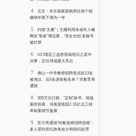
4
北京：非京籍家庭购房社保个税
缴纳年限下调为一年
5
扫描“主播”｜主播利用未成年人喊
网友“爸爸”博流量，“母女合拍”多账号
被封禁
6
U17国足三连胜晋级明日之星半
决赛，定位球成最大亮点
7
佛山一中学教师招聘笔试前13名
被淘汰、后5名进体检名单？市教育局
通报
8
300万元行贿、“定制”标书、现场
厕所协商，河南某医院2.33亿元工程
串标案细节披露
9
官方再通报“特教老师招聘违规”：
多人受到党纪政务处分和组织处理