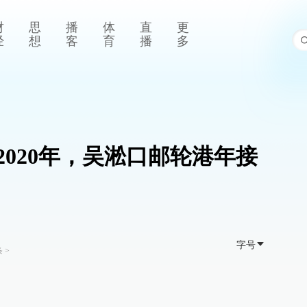
财
思
播
体
直
更
经
想
客
育
播
多
020年，吴淞口邮轮港年接
字号
条
>