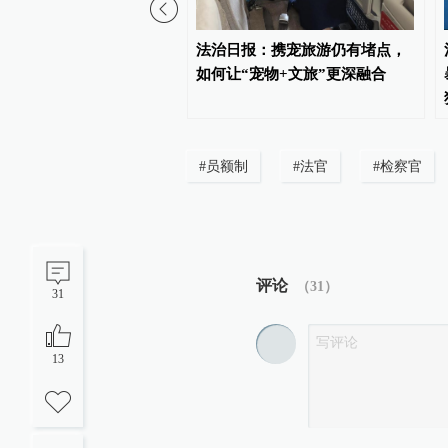
态环境法典实施，最高法
法治日报：携宠旅游仍有堵点，
个配套司法解释
如何让“宠物+文旅”更深融合
#
员额制
#
法官
#
检察官
评论
（
31
）
31
13