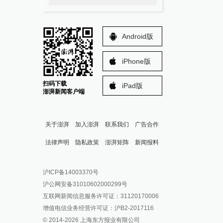
Android版
iPhone版
扫码下载
iPad版
澎湃新闻客户端
关于澎湃
加入澎湃
联系我们
广告合作
法律声明
隐私政策
澎湃矩阵
新闻报料
报料热线: 021-962866
澎湃新闻微博
沪ICP备14003370号
报料邮箱: news@thepaper.cn
澎湃新闻公众号
沪公网安备31010602000299号
澎湃新闻抖音号
互联网新闻信息服务许可证：31120170006
派生万物开放平台
增值电信业务经营许可证：沪B2-2017116
© 2014-
2026
上海东方报业有限公司
IP SHANGHAI