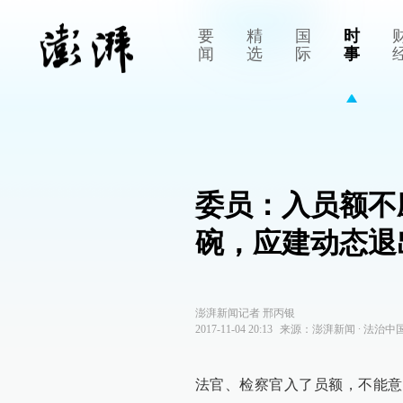
要
精
国
时
闻
选
际
事
委员：入员额不
碗，应建动态退
澎湃新闻记者 邢丙银
2017-11-04 20:13
来源：
澎湃新闻
∙
法治中
法官、检察官入了员额，不能意