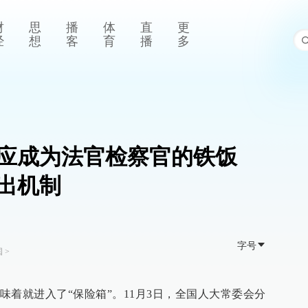
财
思
播
体
直
更
经
想
客
育
播
多
应成为法官检察官的铁饭
出机制
字号
国
>
味着就进入了“保险箱”。11月3日，全国人大常委会分