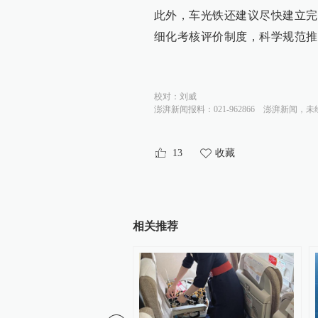
此外，车光铁还建议尽快建立完
细化考核评价制度，科学规范推
校对：
刘威
澎湃新闻报料：021-962866
澎湃新闻，未
13
收藏
相关推荐