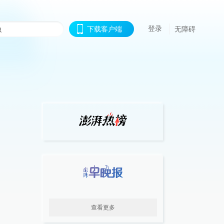
登录
下载客户端
无障碍
查看更多