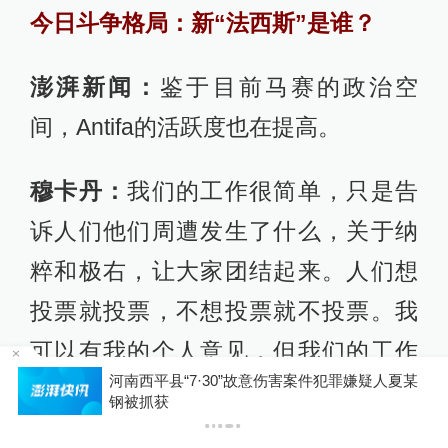
今日斗争格局：新“法西斯”是谁？
澎湃新闻：
鉴于目前马赛的政治空
间，Antifa的活跃度也在提高。
穆卡丹：
我们的工作很简单，只是告
诉人们他们周遭发生了什么，关于纳
粹和极右，让大家团结起来。人们想
投票就投票，不想投票就不投票。我
可以有我的个人意见，但我们的工作
中
河南西平县“7·30”故意伤害案件犯罪嫌疑人夏某
不是教别人给谁投票。
钢被抓获