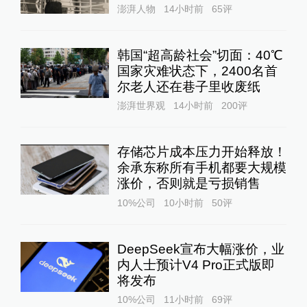
澎湃人物
14小时前
65
评
韩国“超高龄社会”切面：40℃
国家灾难状态下，2400名首
尔老人还在巷子里收废纸
澎湃世界观
14小时前
200
评
存储芯片成本压力开始释放！
余承东称所有手机都要大规模
涨价，否则就是亏损销售
10%公司
10小时前
50
评
DeepSeek宣布大幅涨价，业
内人士预计V4 Pro正式版即
将发布
10%公司
11小时前
69
评