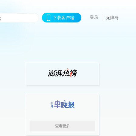
登录
下载客户端
无障碍
查看更多