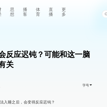
财
思
播
体
直
更
经
想
客
育
播
多
会反应迟钝？可能和这一脑
有关
字号
>
法入睡之后，会变得反应迟钝？