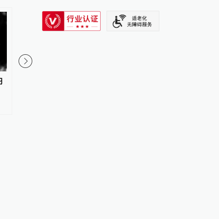
SIXTH TONE
习
韦布望远镜看穿戴森球假象：所
中国科学家首获威廉·
谓“外星文明巨型工程”实为天然
章
天体物理源