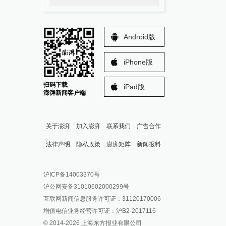
Android版
iPhone版
扫码下载
iPad版
澎湃新闻客户端
关于澎湃
加入澎湃
联系我们
广告合作
法律声明
隐私政策
澎湃矩阵
新闻报料
报料热线: 021-962866
澎湃新闻微博
沪ICP备14003370号
报料邮箱: news@thepaper.cn
澎湃新闻公众号
沪公网安备31010602000299号
澎湃新闻抖音号
互联网新闻信息服务许可证：31120170006
派生万物开放平台
增值电信业务经营许可证：沪B2-2017116
© 2014-
2026
上海东方报业有限公司
IP SHANGHAI