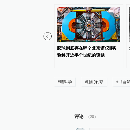
学家首获威廉·诺德伯格奖
胶球到底存在吗？北京谱仪Ⅲ实
验解开近半个世纪的谜题
#
脑科学
#
睡眠剥夺
#
《自然
评论
（
28
）