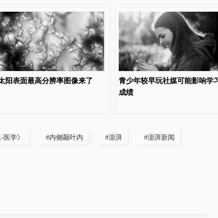
太阳表面最高分辨率图像来了
青少年较早玩社媒可能影响学
成绩
-医学》
#
内侧颞叶内
#
澎湃
#
澎湃新闻