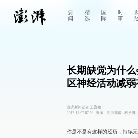
要
精
国
时
闻
选
际
事
长期缺觉为什么
区神经活动减弱
澎湃新闻记者 王盈颖
2017-11-07 07:56
来源：
澎湃新闻
∙
科学湃
你是不是有这样的经历，持续无