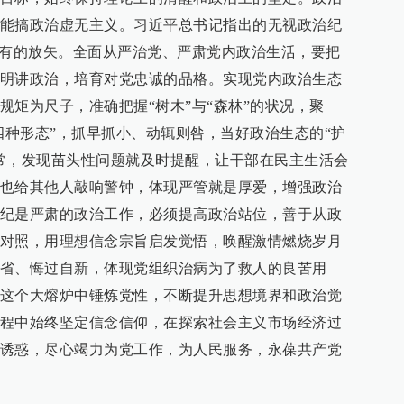
能搞政治虚无主义。习近平总书记指出的无视政治纪
是有的放矢。全面从严治党、严肃党内政治生活，要把
明讲政治，培育对党忠诚的品格。实现党内政治生态
规矩为尺子，准确把握“树木”与“森林”的状况，聚
四种形态”，抓早抓小、动辄则咎，当好政治生态的“护
常，发现苗头性问题就及时提醒，让干部在民主生活会
也给其他人敲响警钟，体现严管就是厚爱，增强政治
纪是严肃的政治工作，必须提高政治站位，善于从政
对照，用理想信念宗旨启发觉悟，唤醒激情燃烧岁月
省、悔过自新，体现党组织治病为了救人的良苦用
这个大熔炉中锤炼党性，不断提升思想境界和政治觉
程中始终坚定信念信仰，在探索社会主义市场经济过
诱惑，尽心竭力为党工作，为人民服务，永葆共产党