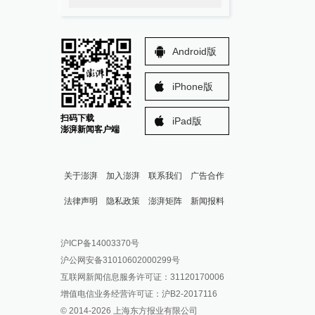
Android版
iPhone版
扫码下载
iPad版
澎湃新闻客户端
关于澎湃
加入澎湃
联系我们
广告合作
法律声明
隐私政策
澎湃矩阵
新闻报料
报料热线: 021-962866
澎湃新闻微博
沪ICP备14003370号
报料邮箱: news@thepaper.cn
澎湃新闻公众号
沪公网安备31010602000299号
澎湃新闻抖音号
互联网新闻信息服务许可证：31120170006
派生万物开放平台
增值电信业务经营许可证：沪B2-2017116
© 2014-
2026
上海东方报业有限公司
IP SHANGHAI