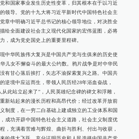
党和国家事业发生历史性变革，归其根本在于以习近
的领导。党的十九大将习近平新时代中国特色社会主
党章中明确习近平总书记的核心领导地位，对决胜全
描绘全面建设社会主义现代化国家的宏伟蓝图，必将
力，成为党史国史上的重要里程碑。
现中华民族伟大复兴是中国共产党与生俱来的历史使
体中华儿女不懈奋斗的最大公约数。鸦片战争是对中华民
没有甘心落后挨打，矢志不渝探索复兴之路。中国共
的逆境中应运而生，带领人民历经28年浴血奋战，
人从此站立起来了”，人民英雄纪念碑的碑文和浮雕，
重新站起来的漫长历程和高昂代价；经过改革开放前
主义制度，在一穷二白基础上建成独立的工业体系和国
来，成功开辟中国特色社会主义道路，社会主义制度优
历程，充满着苦难与辉煌、曲折与胜利、付出与收获，
来的伟大飞跃，充分证明历史和人民选择中国共产党