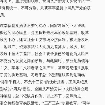
导向上。坚持党的领导、全面从严治党同实现“两个一
梦有机统一、不可分割。只要牢牢坚持中国共产党的领
挡。
谋幸福是党始终不变的初心，国家发展的巨大成就、
聚起的民心民意，是党执政最根本的政治基础。改革
设为中心，建立社会主义市场经济体制，极大激发出
、地域广、资源禀赋和人文历史差异大，城乡、区
发展中拉大了差距，社会主要矛盾已经进化为人民日
不充分的发展之间的矛盾。与此同时，部分党员领导
主义、享乐主义和奢靡之风严重，甚至违纪违法攫取
了党的执政基础。习近平总书记清醒认识到党面临
以“得罪千百人、不负十三亿”的使命担当，正风肃纪反
形成的“四风”惯性。全面从严治党从中央政治局立规
神破题，总书记以身作则、以上率下，党风为之一
群众路线教育实践活动、“三严三实”专题教育、“两学