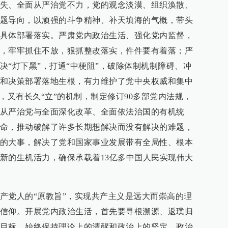
失、全面从严治党不力，党的观念淡漠、组织涣散、
题导向，以顽强的斗争精神、补天填海的气概，带头
具体部署落实。严肃党内政治生活、强化党内监督，
，牢牢抓住不放，狠抓整改落实，件件要有着落；严
决“灯下黑”，打通“中梗阻”，破除体制机制障碍、冲
和决策部署落地生根，有力维护了党中央权威和集中
，又有长久“立”的机制，制定修订90多部党内法规，
从严治党与全面深化改革、全面依法治国的有机统
命，推动破解了许多长期想解决而没有解决的难题，
的大事，解决了党和国家事业发展带有全局性、根本
新的生机活力，确保承载着13亿多中国人民实现伟大
产党人的“原教旨”，实现共产主义是远大而崇高的理
信仰。开展党内政治生活，首先要寻根溯源、返璞归
目标，始终保持理论上的清醒和政治上的坚定。政治