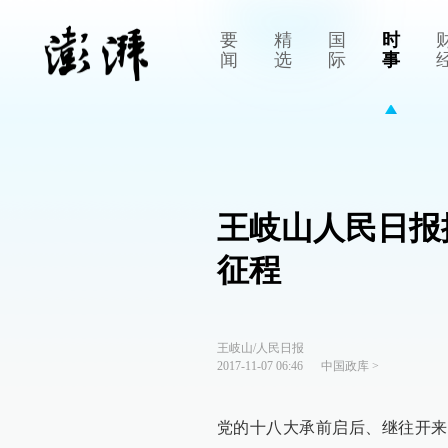
要
精
国
时
闻
选
际
事
王岐山人民日报
征程
王岐山/人民日报
2017-11-07 06:46
中国政库
>
党的十八大承前启后、继往开来