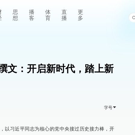
财
思
播
体
直
更
经
想
客
育
播
多
撰文：开启新时代，踏上新
字号
，以习近平同志为核心的党中央接过历史接力棒，开