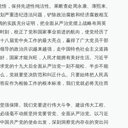
觉悟，保持先进性纯洁性。果断查处周永康、薄熙来、
划严重违纪违法问题，铲除政治腐败和经济腐败相互
阔的实践充分证明，把全面从严治党摆上战略布局英
时刻，校正了党和国家事业前进的航向，使党经历了
十八届党中央工作的最大亮点，赢得了广大党员干部
领导的政治共识越来越强，走中国特色社会主义道路
好，国家才能兴旺，人民才能拥有美好生活。习近平
求党的十九大后全面从严治党一刻不能松、半步不能
么，党就要坚决防范和纠正什么。只要始终把人民高
答应作为检验工作的根本标准，我们党就必将无往而
坚强保障。我们党要进行伟大斗争、建设伟大工程、
必须毫不动摇坚持党要管党、全面从严治党。以习近
中国共产党的使命出发，深刻洞察党内存在的突出问