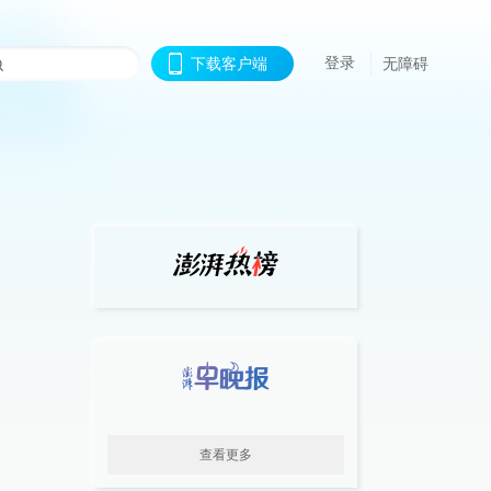
登录
下载客户端
无障碍
查看更多