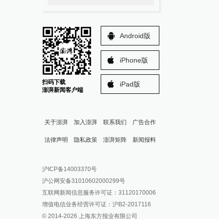
Android版
iPhone版
扫码下载
iPad版
澎湃新闻客户端
关于澎湃
加入澎湃
联系我们
广告合作
法律声明
隐私政策
澎湃矩阵
新闻报料
报料热线: 021-962866
澎湃新闻微博
沪ICP备14003370号
报料邮箱: news@thepaper.cn
澎湃新闻公众号
沪公网安备31010602000299号
澎湃新闻抖音号
互联网新闻信息服务许可证：31120170006
派生万物开放平台
增值电信业务经营许可证：沪B2-2017116
© 2014-
2026
上海东方报业有限公司
IP SHANGHAI