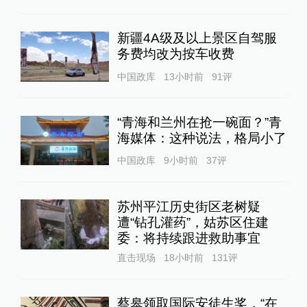
新疆4A级及以上景区自驾服
务费均改为按车收费
中国政库
13小时前
91
评
“青海和兰州在抢一碗面？”青
海媒体：这种说法，格局小了
中国政库
9小时前
37
评
苏州平江历史街区老树疑
遭“钻孔灌药”，姑苏区住建
委：将持续跟进救助事宜
直击现场
18小时前
131
评
蔡皋领取国际安徒生奖，“在