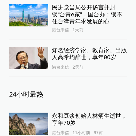
民进党当局公开扬言并封
锁“台青e家”，国台办：锁不
住台湾青年求发展的心
港台来信
1天前
知名经济学家、教育家、出版
人高希均辞世，享年90岁
港台来信
2天前
24小时最热
永和豆浆创始人林炳生逝世，
享年70岁
港台来信
11小时前
97
评