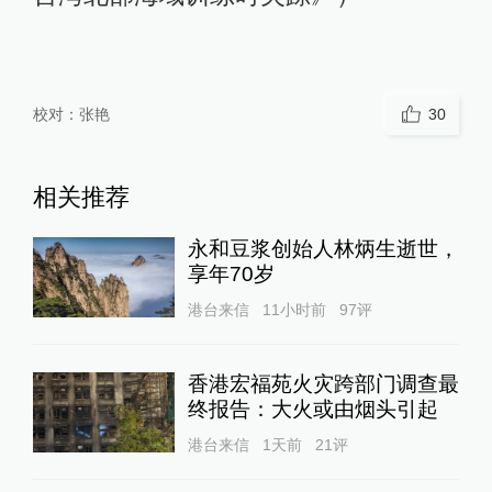
校对：
张艳
30
相关推荐
永和豆浆创始人林炳生逝世，
享年70岁
港台来信
11小时前
97
评
香港宏福苑火灾跨部门调查最
终报告：大火或由烟头引起
港台来信
1天前
21
评