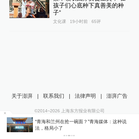
孩子们心底种下真善美的种
子”
文化课
19小时前
65
评
关于澎湃
|
联系我们
|
法律声明
|
澎湃广告
©2014~
2026
上海东方报业有限公司
沪ICP证：沪B2-20170116 | 沪ICP备14003370号
六
“青海和兰州在抢一碗面？”青海媒体：这种说
互联网新闻信息服务许可证：31120170006
法，格局小了
沪公网安备 31010602000299号