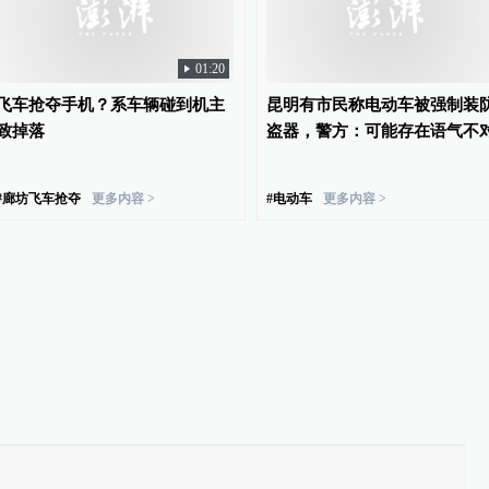
01:20
飞车抢夺手机？系车辆碰到机主
昆明有市民称电动车被强制装
致掉落
盗器，警方：可能存在语气不
#
廊坊飞车抢夺
更多内容 >
#
电动车
更多内容 >