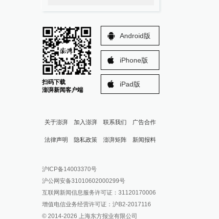
Android版
iPhone版
扫码下载
iPad版
澎湃新闻客户端
关于澎湃
加入澎湃
联系我们
广告合作
法律声明
隐私政策
澎湃矩阵
新闻报料
报料热线: 021-962866
澎湃新闻微博
沪ICP备14003370号
报料邮箱: news@thepaper.cn
澎湃新闻公众号
沪公网安备31010602000299号
澎湃新闻抖音号
互联网新闻信息服务许可证：31120170006
派生万物开放平台
增值电信业务经营许可证：沪B2-2017116
© 2014-
2026
上海东方报业有限公司
IP SHANGHAI