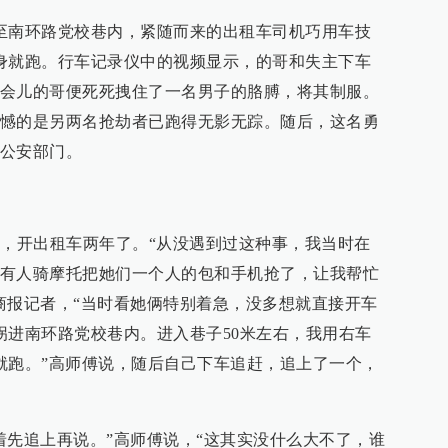
至南环路党校巷内，紧随而来的出租车司机巧用车技
身就跑。行车记录仪中的视频显示，的哥和失主下车
会儿的哥便死死拽住了一名男子的胳膊，将其制服。
憾的是另两名抢劫者已跑得无影无踪。随后，这名勇
公安部门。
岁，开出租车两年了。“从没遇到过这种事，我当时在
有人骑摩托把她们一个人的包和手机抢了，让我帮忙
商报记者，“当时看她俩特别着急，没多想就直接开车
拐进南环路党校巷内。进入巷子50米左右，我用右车
就跑。”高师傅说，随后自己下车追赶，追上了一个，
着先追上再说。”高师傅说，“这其实没什么大不了，谁