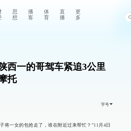
财
思
播
体
直
更
经
想
客
育
播
多
陕西一的哥驾车紧追3公里
摩托
字号
子将一女的包抢走了，谁在附近过来帮忙？”11月4日