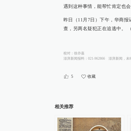
遇到这种事情，能帮忙肯定也会
昨日（11月7日）下午，华商
查，另两名疑犯正在追逃中。 
校对：
徐亦嘉
澎湃新闻报料：021-962866
澎湃新闻，未
5
收藏
相关推荐