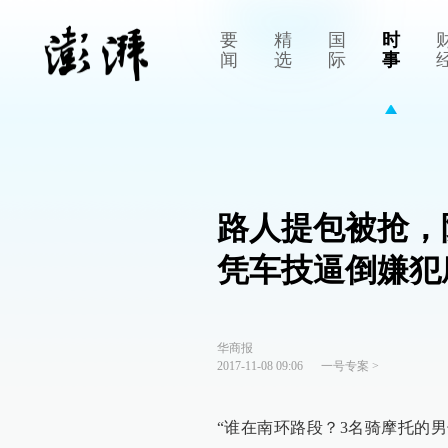
要
精
国
时
闻
选
际
事
路人提包被抢，
凭车技逼倒嫌犯
华商报
2017-11-08 09:06
一号专案
>
“谁在南环路段？3名骑摩托的男