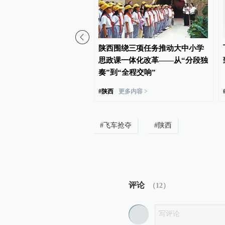
水遭遇大暴雨，五千余户
陕西围绕三项任务推动大中小学
紧急转移安置
思政课一体化改革——从“分段独
奏”到“全程交响”
#
陕西
更多内容 >
#
飞车抢夺
#
陕西
评论
（
12
）