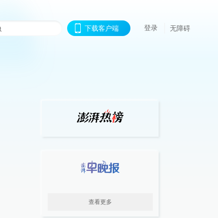
登录
下载客户端
无障碍
查看更多