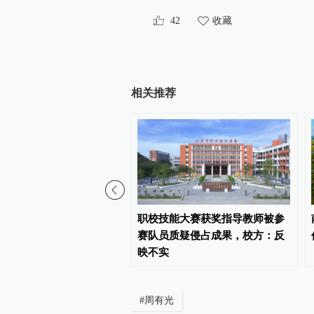
42
收藏
相关推荐
026年“三支一扶”笔试成
职校技能大赛获奖指导教师被参
，将重新组织笔试
赛队员质疑侵占成果，校方：反
映不实
#
周有光