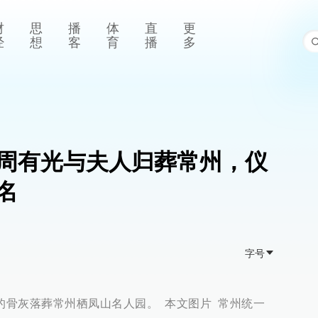
财
思
播
体
直
更
经
想
客
育
播
多
”周有光与夫人归葬常州，仪
名
字号
妇的骨灰落葬常州栖凤山名人园。 本文图片 常州统一