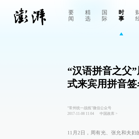
要
精
国
时
闻
选
际
事
“汉语拼音之父
式来宾用拼音签
“常州统一战线”微信公众号
2017-11-08 11:04
中国政库
>
11月2日，周有光、张允和夫