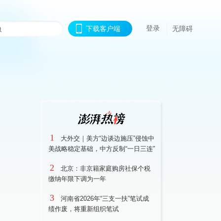
登录
下载客户端
无障碍
1
大外交｜美方“边谈边施压”侵蚀中
美战略稳定基础，中方反制“一日三连”
2
北京：非京籍家庭购房社保个税
缴纳年限下调为一年
3
河南省2026年“三支一扶”笔试成
绩作废，将重新组织笔试