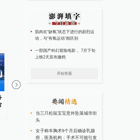
肌肉在“缺氧”状态下进行的剧烈运
动，与“有氧运动”相区别
一部国产科幻冒险电影， 7月下旬
上映2天宣布撤档
开始答题
务
新余文广旅局监制的文旅惠民卡
河南省2026年“三支一
官
权益缩水，官方：项目合作属市
绩作废，将重新组织笔
场行为
当三只松鼠宝宝意外坠落城市街
头
女子称丰胸术9个月后确诊乳腺
癌，医美机构：手术不可能引发