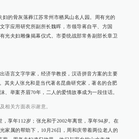
和夫妇的骨灰落葬江苏常州市栖凤山名人园。周有光的
文字应用研究所副所长魏晖，市领导蒋自平、方国
有光夫妇雕像揭幕仪式。市委统战部常务副部长章卫
出语言文字学家，经济学教授，汉语拼音方案的主要
”。其夫人张允和是当代著名昆曲研究家，著名的合肥
沫、举案齐眉70年，二人的爱情故事成为一段佳话。
及相关方面表示谢意。
，享年112岁；张允和于2002年离世，享年94岁。在
光家属的帮助下，10月26日，周和庆带着两位老人的