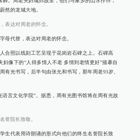
日落葬。周老夫妇魂归故里，他们与家乡的山水作伴，
蔚然的龙城大地。
，表达对周老的怀念。
字母代替，表达对周老的怀念。
人合照以线刻工艺呈现于花岗岩石碑之上。石碑高
厘米。夫妇像下的“人得多情人不老 多情到老情更好”描摹自
周有光书写，后半句由张允和书写，那年周老93岁、
有光语言文化学院”。据悉，周有光图书馆将在周有光故
名誉院长致敬。
学生代表用诗朗诵的形式向他们的终生名誉院长致