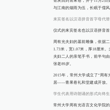
骨灰回到青果巷，并于11月2
与江南的烟雨为伍，长眠于儒风
来宾签名以汉语拼音首字母代替
仪式的来宾签名也以汉语拼音首
周有光夫妇的墓前雕像，依据二
1.73米，宽1.07米，厚18
夫妇二人的亲笔手书，前半句由
张老89岁。
2015年，常州大学成立了“周
居——青果巷礼和堂建成开放。
学生代表用诗朗诵的形式向终生
常州大学周有光语言文化学院的