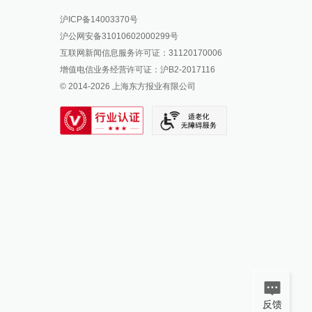
报料热线: 021-962866
澎湃新闻微博
沪ICP备14003370号
报料邮箱: news@thepaper.cn
澎湃新闻公众号
沪公网安备31010602000299号
澎湃新闻抖音号
互联网新闻信息服务许可证：31120170006
派生万物开放平台
增值电信业务经营许可证：沪B2-2017116
© 2014-
2026
上海东方报业有限公司
IP SHANGHAI
SIXTH TONE
反馈