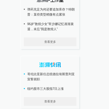
弹药充足为何还要追加库存？特朗
普：某些类型稍微有点紧张
96岁“敦煌少女”常沙娜记忆渐渐衰
退，未忘“我是敦煌人”
查看更多
哥伦比亚新任总统德拉埃斯普列亚
宣誓就职
纽约股市三大股指7日上涨
查看更多