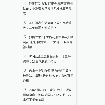
4
泸溪河发布“桃酥现金属牙冠”调查
结论，称消费者已澄清所发视频不属
实
5
东航国内客票提前14天可免费退
改，其他航司如何规定？
6
扫描“主播”｜主播利用未成年人喊
网友“爸爸”博流量，“母女合拍”多账号
被封禁
7
U17国足三连胜晋级明日之星半
决赛，定位球成最大亮点
8
佛山一中学教师招聘笔试前13名
被淘汰、后5名进体检名单？市教育局
通报
9
300万元行贿、“定制”标书、现场
厕所协商，河南某医院2.33亿元工程
串标案细节披露