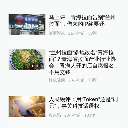
马上评｜青海拉面告别“兰州
拉面”，借来的IP终要还
澎湃评论
21小时前
53
评
“兰州拉面”多地改名“青海拉
面”？青海省拉面产业行业协
会：青海人开的店自愿报名，
01:16
不用交钱
锋线视频
23小时前
78
评
人民锐评：用“Token”还是“词
元”，事关科技话语权
舆论场
23小时前
103
评