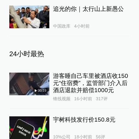
追光的你｜太行山上新愚公
中国政库
4小时前
24小时最热
游客睡自己车里被酒店收150
元“住宿费”，监管部门介入后
酒店退款并赔偿1000元
00:19
锋线视频
16小时前
317
评
宇树科技发行价150.8元
10%公司
18小时前
56
评