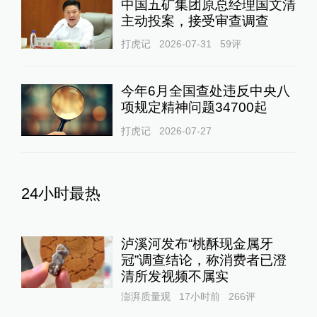
中国五矿集团原总经理国文清
主动投案，接受审查调查
打虎记
2026-07-31
59
评
今年6月全国查处违反中央八
项规定精神问题34700起
打虎记
2026-07-27
24小时最热
泸溪河发布“桃酥现金属牙
冠”调查结论，称消费者已澄
清所发视频不属实
澎湃质量观
17小时前
266
评