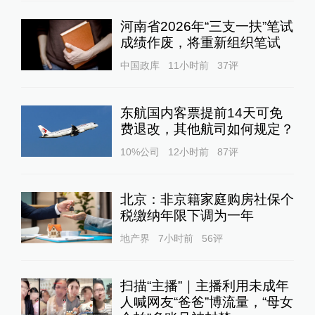
河南省2026年“三支一扶”笔试
成绩作废，将重新组织笔试
中国政库
11小时前
37
评
东航国内客票提前14天可免
费退改，其他航司如何规定？
10%公司
12小时前
87
评
北京：非京籍家庭购房社保个
税缴纳年限下调为一年
地产界
7小时前
56
评
扫描“主播”｜主播利用未成年
人喊网友“爸爸”博流量，“母女