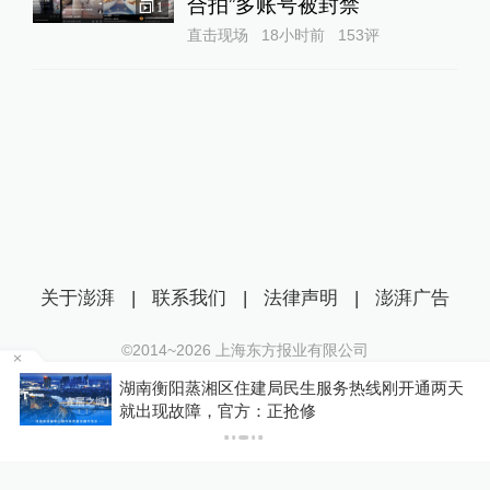
合拍”多账号被封禁
1
直击现场
18小时前
153
评
关于澎湃
|
联系我们
|
法律声明
|
澎湃广告
©2014~
2026
上海东方报业有限公司
沪ICP证：沪B2-20170116 | 沪ICP备14003370号
为
湖南衡阳蒸湘区住建局民生服务热线刚开通两天
互联网新闻信息服务许可证：31120170006
就出现故障，官方：正抢修
沪公网安备 31010602000299号