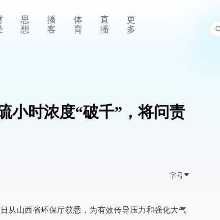
财
思
播
体
直
更
经
想
客
育
播
多
硫小时浓度“破千”，将问责
字号
者8日从山西省环保厅获悉，为有效传导压力和强化大气