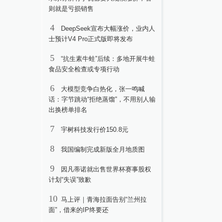
则就是亏损销售
4
DeepSeek宣布大幅涨价，业内人
士预计V4 Pro正式版即将发布
5
“抗生素牛蛙”后续：多地开展牛蛙
食品安全检查或专项行动
6
大模型竞争白热化，张一鸣喊
话：字节跳动“拒绝蒸馏”，不用别人输
出换榜单排名
7
宇树科技发行价150.8元
8
我国编制完成新版全月地质图
9
因凡蒂诺就出售世界杯赛事股权
计划“失误”致歉
10
马上评｜青海拉面告别“兰州拉
面”，借来的IP终要还