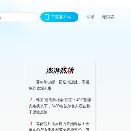
登录
下载客户端
无障碍
1
暮年常沙娜：记忆消逝处，不褪
色的敦煌人生
2
韩国“超高龄社会”切面：40℃国家
灾难状态下，2400名首尔老人还在巷
子里收废纸
3
存储芯片成本压力开始释放！余
承东称所有手机都要大规模涨价，否