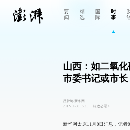
要
精
国
时
闻
选
际
事
山西：如二氧化
市委书记或市长
吕梦琦/新华网
2017-11-08 15:31
绿政公署
>
新华网太原11月8日消息，记