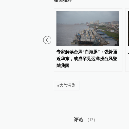
相关推荐
“白海豚”影响，国家海洋
专家解读台风“白海豚”：强势逼
发布海浪橙色警报
近华东，或成罕见远洋强台风登
陆我国
#
大气污染
评论
（
12
）