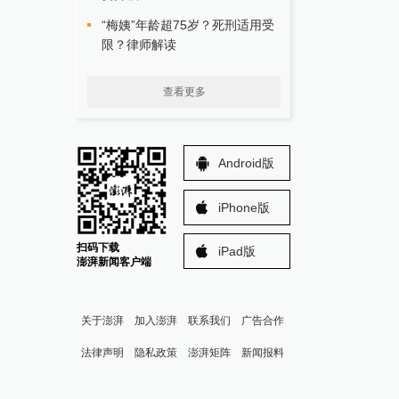
“梅姨”年龄超75岁？死刑适用受
限？律师解读
查看更多
Android版
iPhone版
扫码下载
iPad版
澎湃新闻客户端
关于澎湃
加入澎湃
联系我们
广告合作
法律声明
隐私政策
澎湃矩阵
新闻报料
报料热线: 021-962866
澎湃新闻微博