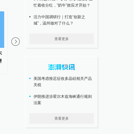
忙着收分红，“奶牛”效应才开始？
活力中国调研行｜打造“创新之
城”，温州做对了什么？
查看更多
不
两部门针对浙江福建启动防汛防
受台风“白海豚”影响，
研
台风四级应急响应
预报台发布海浪橙色警
美国考虑推迟征收多晶硅相关产品
关税
伊朗推进涉霍尔木兹海峡通行规则
法案
查看更多