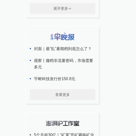
展开更多
封面｜最“乱”暑期档到底怎么了？
观察丨撤档非流量密码，市场需要
多元
宇树科技发行价150.8元
查看更多
5个月超30亿！“矿茅”开矿藏格矿业