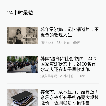
24小时最热
暮年常沙娜：记忆消逝处，不
褪色的敦煌人生
澎湃人物
23小时前
69
评
韩国“超高龄社会”切面：40℃
国家灾难状态下，2400名首
尔老人还在巷子里收废纸
澎湃世界观
23小时前
210
评
存储芯片成本压力开始释放！
余承东称所有手机都要大规模
涨价，否则就是亏损销售