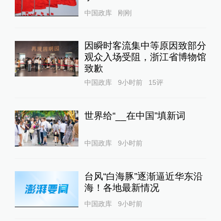
中国政库
刚刚
因瞬时客流集中等原因致部分
观众入场受阻，浙江省博物馆
致歉
中国政库
9小时前
15
评
世界给“__在中国”填新词
中国政库
9小时前
台风“白海豚”逐渐逼近华东沿
海！各地最新情况
中国政库
9小时前