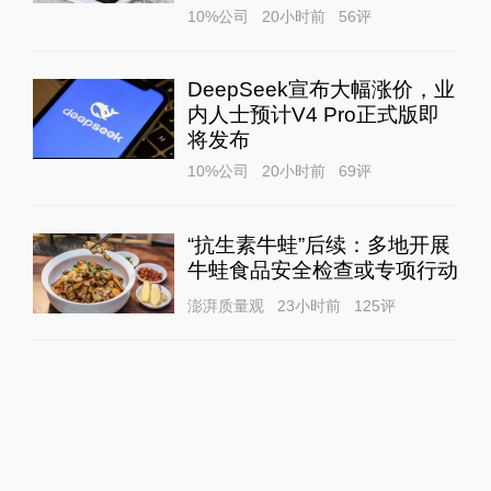
10%公司
20小时前
56
评
DeepSeek宣布大幅涨价，业
内人士预计V4 Pro正式版即
将发布
10%公司
20小时前
69
评
“抗生素牛蛙”后续：多地开展
牛蛙食品安全检查或专项行动
澎湃质量观
23小时前
125
评