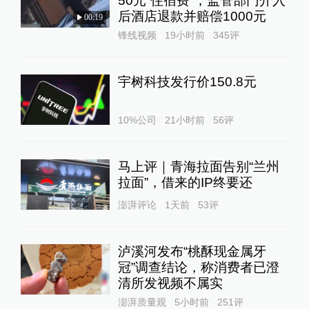
50元“住宿费”，监管部门介入
后酒店退款并赔偿1000元
00:19
锋线视频
19小时前
345
评
宇树科技发行价150.8元
10%公司
21小时前
56
评
马上评｜青海拉面告别“兰州
拉面”，借来的IP终要还
澎湃评论
1天前
53
评
泸溪河发布“桃酥现金属牙
冠”调查结论，称消费者已澄
清所发视频不属实
澎湃质量观
5小时前
251
评