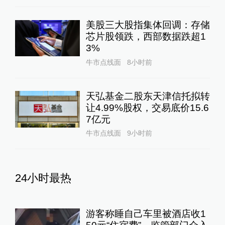
美股三大股指集体回调：存储
芯片股领跌，西部数据跌超1
3%
牛市点线面
8小时前
天弘基金二股东天津信托拟转
让4.99%股权，交易底价15.6
7亿元
牛市点线面
9小时前
24小时最热
游客称睡自己车里被酒店收1