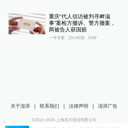
重庆“代人信访被判寻衅滋
事”案检方撤诉、警方撤案，
两被告人获国赔
一号专案
23小时前
53
评
关于澎湃
|
联系我们
|
法律声明
|
澎湃广告
©2014~
2026
上海东方报业有限公司
沪ICP证：沪B2-20170116 | 沪ICP备14003370号