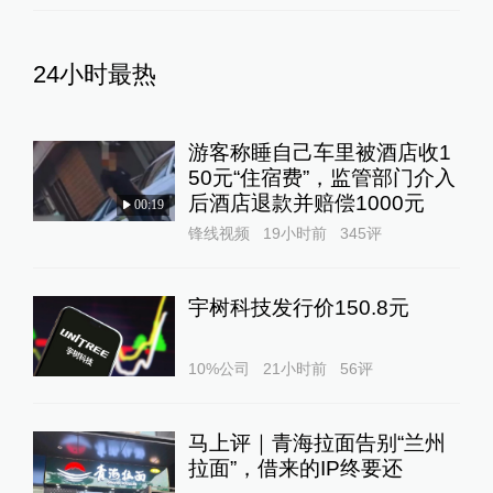
24小时最热
游客称睡自己车里被酒店收1
50元“住宿费”，监管部门介入
后酒店退款并赔偿1000元
00:19
锋线视频
19小时前
345
评
宇树科技发行价150.8元
10%公司
21小时前
56
评
马上评｜青海拉面告别“兰州
拉面”，借来的IP终要还