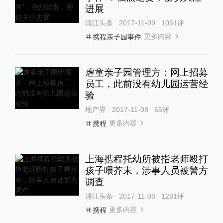
进展
浦江头条
2017-11-09
1051
评
更多内容
携程亲子园事件
虐童亲子园管理方：网上招募
员工，此前没有幼儿园运营经
验
地产界
2017-11-08
65
评
更多内容
携程
上海携程托幼所被指老师殴打
孩子喂芥末，涉事人员被警方
调查
浦江头条
2017-11-08
1281
评
更多内容
携程