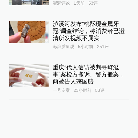
澎湃评论
1天前
53
评
泸溪河发布“桃酥现金属牙
冠”调查结论，称消费者已澄
清所发视频不属实
澎湃质量观
5小时前
251
评
重庆“代人信访被判寻衅滋
事”案检方撤诉、警方撤案，
两被告人获国赔
一号专案
23小时前
53
评