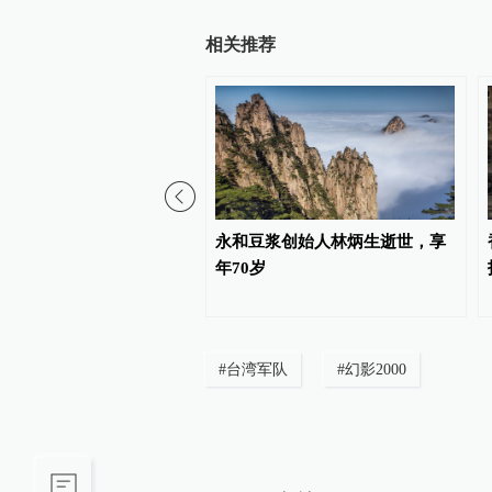
相关推荐
间团体联合声明抗议当局
永和豆浆创始人林炳生逝世，享
散统派政党
年70岁
#
台湾军队
#
幻影2000