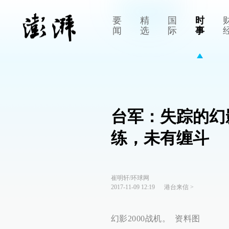
要
精
国
时
闻
选
际
事
台军：失踪的幻影
练，未有缠斗
崔明轩/环球网
2017-11-09 12:19
港台来信
>
幻影2000战机。 资料图