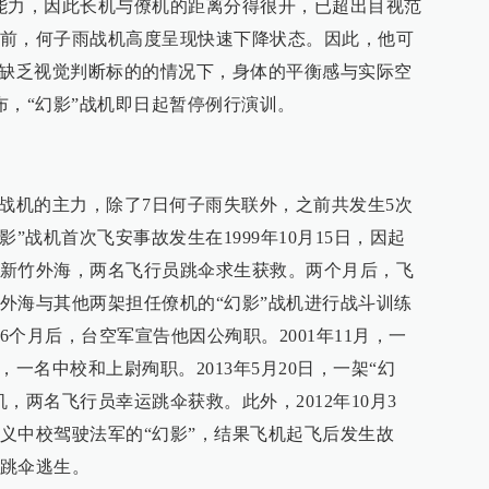
能力，因此长机与僚机的距离分得很开，已超出目视范
前，何子雨战机高度呈现快速下降状态。因此，他可
在缺乏视觉判断标的的情况下，身体的平衡感与实际空
布，“幻影”战机即日起暂停例行演训。
代战机的主力，除了7日何子雨失联外，之前共发生5次
”战机首次飞安事故发生在1999年10月15日，因起
新竹外海，两名飞行员跳伞求生获救。两个月后，飞
外海与其他两架担任僚机的“幻影”战机进行战斗训练
个月后，台空军宣告他因公殉职。2001年11月，一
，一名中校和上尉殉职。2013年5月20日，一架“幻
，两名飞行员幸运跳伞获救。此外，2012年10月3
义中校驾驶法军的“幻影”，结果飞机起飞后发生故
跳伞逃生。