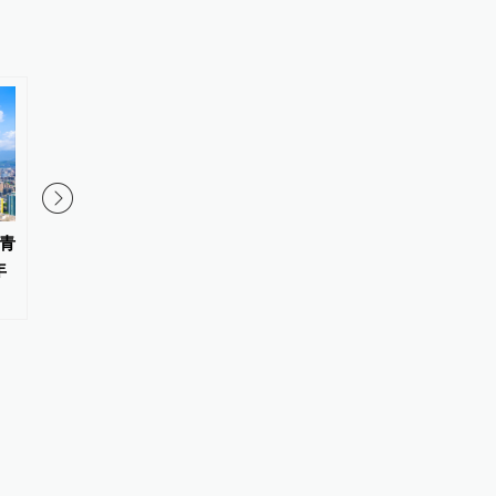
青
知名经济学家、教育家、出版人
台湾民间团体联合声明
年
高希均辞世，享年90岁
声请解散统派政党