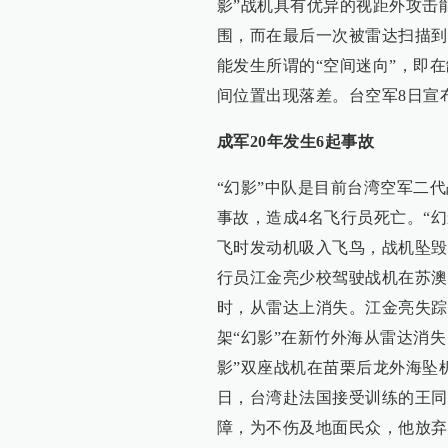
影”战机具有优异的视距外攻击
围，而在最后一次被雷达扫描到
能发生所谓的“空间迷向”，即
间位置出现落差。台空军8日宣
成军20年发生6起事故
“幻影”中队是目前台湾空军二
事故，造成4名飞行员死亡。“幻影
飞时发动机吸入飞鸟，战机坠毁
行员江金亮少校驾驶战机在苏澳
时，从雷达上消失。江金亮失踪6
架“幻影”在新竹外海从雷达消失
影”双座战机在苗栗后龙外海坠机
日，台湾赴法国接受训练的王同
障，为不伤及地面民众，他放弃