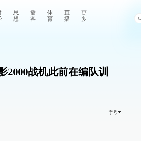
财
思
播
体
直
更
经
想
客
育
播
多
2000战机此前在编队训
字号