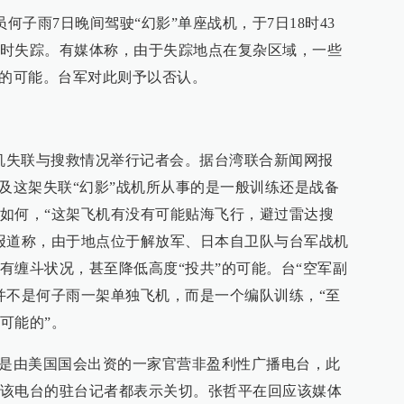
何子雨7日晚间驾驶“幻影”单座战机，于7日18时43
时失踪。有媒体称，由于失踪地点在复杂区域，一些
”的可能。台军对此则予以否认。
战机失联与搜救情况举行记者会。据台湾联合新闻网报
问及这架失联“幻影”战机所从事的是一般训练还是战备
如何，“这架飞机有没有可能贴海飞行，避过雷达搜
报道称，由于地点位于解放军、日本自卫队与台军战机
有缠斗状况，甚至降低高度“投共”的可能。台“空军副
并不是何子雨一架单独飞机，而是一个编队训练，“至
可能的”。
”是由美国国会出资的一家官营非盈利性广播电台，此
该电台的驻台记者都表示关切。张哲平在回应该媒体