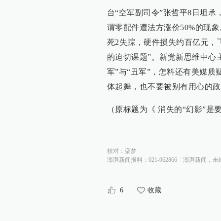
台“空军副司令”张哲平8日坦承
谓零配件遭法方涨价50%的现象
死2失踪，硬件损失约百亿元，
的迫切课题”。新党新思维中心
军”与“丑军”，怎料还有美媒质
体起舞，也不要被别有用心的政
（原标题为《 消失的“幻影”是要“
校对：
栾梦
澎湃新闻报料：021-962866
澎湃新闻，未
6
收藏