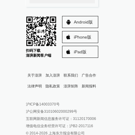
Android版
iPhone版
扫码下载
iPad版
澎湃新闻客户端
关于澎湃
加入澎湃
联系我们
广告合作
法律声明
隐私政策
澎湃矩阵
新闻报料
报料热线: 021-962866
澎湃新闻微博
沪ICP备14003370号
报料邮箱: news@thepaper.cn
澎湃新闻公众号
沪公网安备31010602000299号
澎湃新闻抖音号
互联网新闻信息服务许可证：31120170006
派生万物开放平台
增值电信业务经营许可证：沪B2-2017116
© 2014-
2026
上海东方报业有限公司
IP SHANGHAI