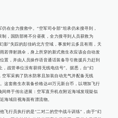
军仍在全力搜救中。“空军司令部”坦承仍未搜寻到，
的限制，国防部将不分昼夜，全力搜寻到人员获救为
“幻影”失踪的彭佳屿北方空域，事发时云多且有雨，天
雨若弹射跳伞，身上所穿的新式救生衣应该会自动发
位置，并由人员操作语音通话装备导引救援兵力赶到
为止，战管单位没有获得无线电信号”。据悉，台“幻
后，空军采购了防水防寒且加装自动充气并配备无线
。这套救生衣装备价格达40万元新台币，以增加飞行
晚间终于传出进展：空军直升机在附近海域发现疑似
近海域目视海面有漂流物。
他飞行员执行的是“二对二的空中战斗训练”，由于“幻