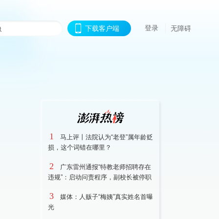
登录
下载客户端
无障碍
1
马上评丨法院认为“老登”属年龄贬
损，这个词错在哪里？
2
广东雷州通报“特教老师招聘存在
违规”：启动问责程序，副校长被停职
3
媒体：人贩子“梅姨”真实姓名首曝
光