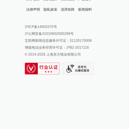
法律声明
隐私政策
澎湃矩阵
新闻报料
报料热线: 021-962866
澎湃新闻微博
沪ICP备14003370号
报料邮箱: news@thepaper.cn
澎湃新闻公众号
沪公网安备31010602000299号
澎湃新闻抖音号
互联网新闻信息服务许可证：31120170006
派生万物开放平台
增值电信业务经营许可证：沪B2-2017116
© 2014-
2026
上海东方报业有限公司
IP SHANGHAI
SIXTH TONE