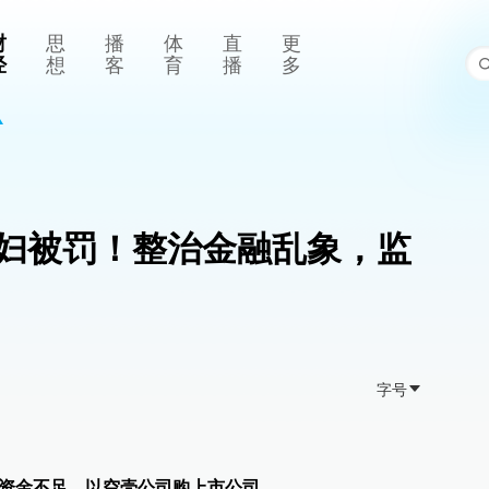
财
思
播
体
直
更
经
想
客
育
播
多
妇被罚！整治金融乱象，监
字号
：资金不足，以空壳公司购上市公司