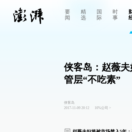
要
精
国
时
闻
选
际
事
侠客岛：赵薇夫
管层“不吃素”
侠客岛
2017-11-09 20:12
10%公司
>
赵薇夫妇将被市场禁入5年