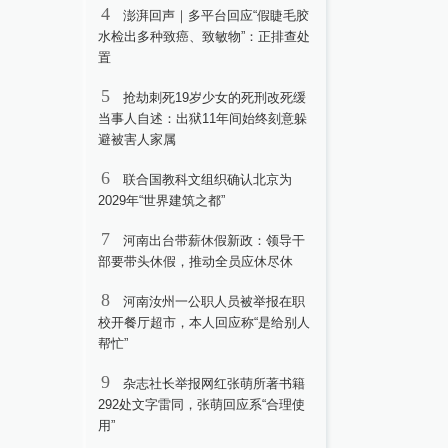
4
澎湃回声｜多平台回应“假睫毛胶
水检出多种致癌、致敏物”：正排查处
置
5
抢劫刺死19岁少女的死刑改死缓
当事人自述：出狱11年间始终刻意躲
避被害人家属
6
联合国教科文组织确认北京为
2029年“世界建筑之都”
7
河南出台带薪休假新政：领导干
部要带头休假，推动全员应休尽休
8
河南汝州一公职人员被举报在职
校开餐厅超市，本人回应称“是给别人
帮忙”
9
杂志社长举报网红张萌所著书籍
292处文字雷同，张萌回应系“合理使
用”