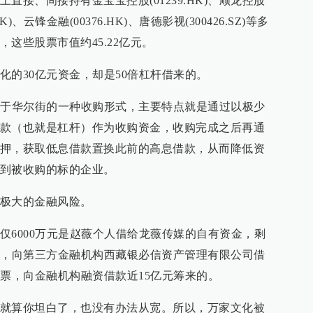
直接、间接持有金宝宝控股(01239.HK)、顺龙控股
.HK)、云锋金融(00376.HK)、唐德影视(300426.SZ)等多
这些股票市值约45.22亿元。
化的30亿元资金，却是50倍杠杆借来的。
行于华尔街的一种收购形式，主要特点就是通过以极少
款（也就是杠杆）作为收购资金，收购完成之后再通
押，获取低息借款置换此前的高息借款，从而降低资
到被收购的标的企业。
极大的金融风险。
仅6000万元是赵薇个人借给龙薇传媒的自有资金，剩
保，向第三方金融机构西藏银必信资产管理有限公司借
股票，向金融机构融资借款近15亿元筹来的。
就算你坦白了，也没有办法从宽。所以，万家文化被