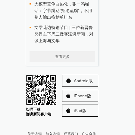
大模型竞争白热化，张一鸣喊
话：字节跳动“拒绝蒸馏”，不用
别人输出换榜单排名
文学花边特别节目 | 三位新晋鲁
奖得主下周二做客澎湃新闻，对
谈上海与文学
查看更多
Android版
iPhone版
扫码下载
iPad版
澎湃新闻客户端
关于澎湃
加入澎湃
联系我们
广告合作