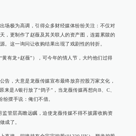
出场极为高调，引得众多财经媒体纷纷关注：不仅对
天，更制作了赵薇及其关联人的资产图，连篇累牍的
源。这一询问让收购结果出现了戏剧性的转折。
“黄有龙+赵薇”），可今年的情人节，大约他们过得
公告，大意是龙薇传媒宣布最终放弃控股万家文化，
原来是A银行放了“鸽子”，当龙薇传媒再想向B、C、
行纷纷摆手说：俺们不借。
月监管层高瞻远瞩，迫使龙薇传媒不得不披露收购资
做成了。