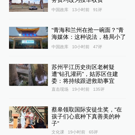
中国政库
13小时前
91
评
“青海和兰州在抢一碗面？”青
海媒体：这种说法，格局小了
中国政库
10小时前
47
评
苏州平江历史街区老树疑
遭“钻孔灌药”，姑苏区住建
委：将持续跟进救助事宜
直击现场
19小时前
135
评
蔡皋领取国际安徒生奖，“在
孩子们心底种下真善美的种
子”
文化课
19小时前
65
评