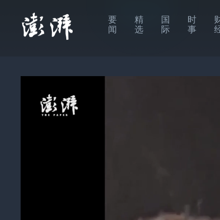
要
精
国
时
闻
选
际
事