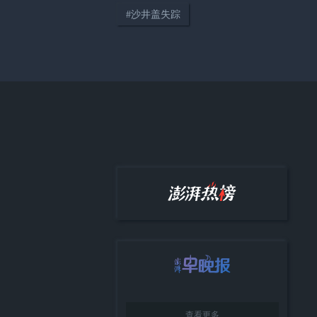
#
沙井盖失踪
04:14
只要在路上，世界便是你的“主
场”
38:12
《顾视》城市人物专访第四期：
高校加持下大零号湾的协同发展
与城市展望
查看更多