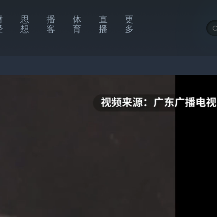
财
思
播
体
直
更
经
想
客
育
播
多