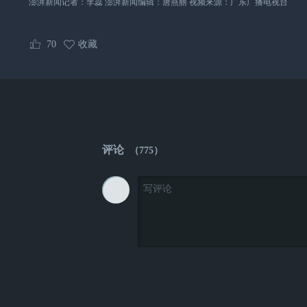
澎湃新闻记者：李蕊 澎湃新闻编辑：唐燕丽 视频来源：广东广播电视台
70
收藏
评论
（
775
）