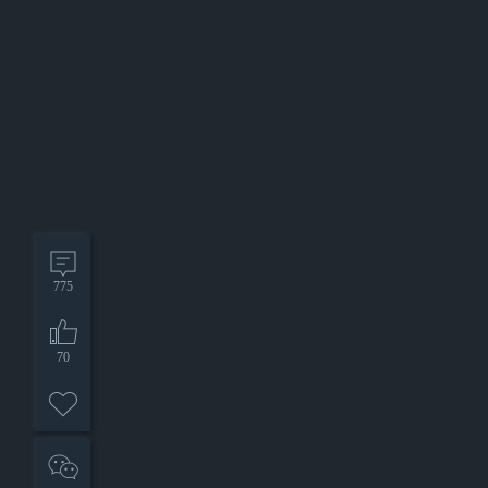
775
70