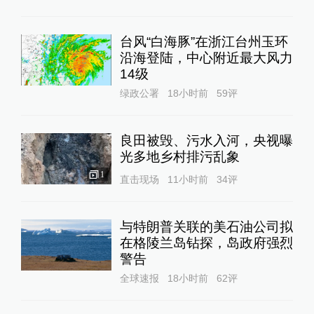
台风“白海豚”在浙江台州玉环
沿海登陆，中心附近最大风力
14级
绿政公署
18小时前
59
评
良田被毁、污水入河，央视曝
光多地乡村排污乱象
1
直击现场
11小时前
34
评
与特朗普关联的美石油公司拟
在格陵兰岛钻探，岛政府强烈
警告
全球速报
18小时前
62
评