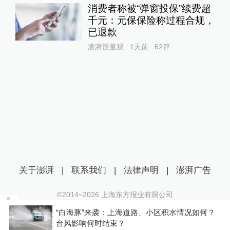
消费者称被“弹窗投保”续费超
千元：元保保险称过程合规，
已退款
澎湃质量观
1天前
62
评
关于澎湃
|
联系我们
|
法律声明
|
澎湃广告
©2014~
2026
上海东方报业有限公司
沪ICP证：沪B2-20170116 | 沪ICP备14003370号
“白海豚”来袭：上海道路、小区积水情况如何？
互联网新闻信息服务许可证：31120170006
P
台风影响何时结束？