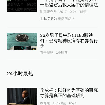
一起盗窃后救人案中的情理法
澎湃研究所
2017-10-24
15
评
更多内容
见义勇为
36岁男子胃中取出180颗铁
钉：患有精神疾病存在异食行
为
直击现场
1小时前
24小时最热
丘成桐：以好奇为基础的研究
才算是真正的基础研究
教育家
15小时前
65
评