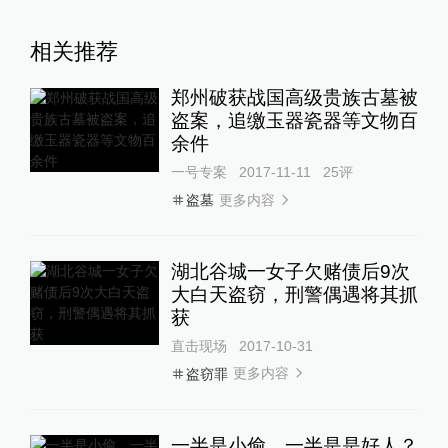
相关推荐
郑州破获战国高级贵族古墓被
盗案，追缴玉器瓷器等文物百
余件
一号专案
2017-11-11
25
评
更多内容
盗墓
湖北谷城一女子欠赌债后9次
大白天盗窃，刑警偶遇将其抓
获
直击现场
2017-10-31
更多内容
盗窃罪
一半是小偷，一半是是好人？