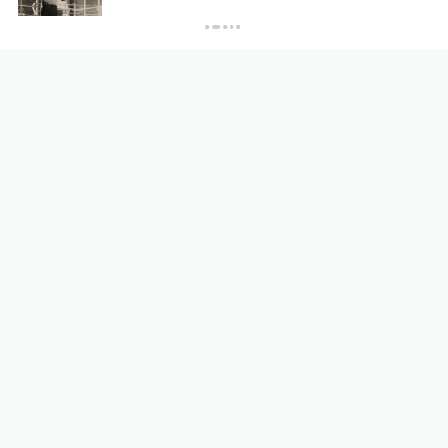
子俩回忆“梅姨”从隐形人到“现实嫌犯”
澎湃评论
13小时前
75
评
广东雷州通报“特教老师招聘
存在违规”：启动问责程序，
副校长被停职
教育家
14小时前
131
评
媒体：人贩子“梅姨”真实姓名
首曝光
直击现场
12小时前
50
评
澎湃回声｜多平台回应“假睫
毛胶水检出多种致癌、致敏
物”：正排查处置
澎湃质量观
15小时前
65
评