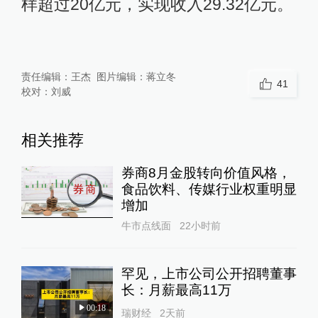
样超过20亿元，实现收入29.32亿元。
责任编辑：
王杰
图片编辑：
蒋立冬
41
校对：
刘威
相关推荐
券商8月金股转向价值风格，
食品饮料、传媒行业权重明显
增加
牛市点线面
22小时前
罕见，上市公司公开招聘董事
长：月薪最高11万
00:18
瑞财经
2天前