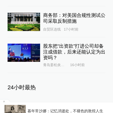
商务部：对美国合规性测试公
司采取反制措施
自贸区连线
17小时前
股东把“出资款”打进公司却备
注成借款，后来还能认定为出
资吗？
青岛姜松炎律师
16小时前
24小时最热
马上评丨法院认为“老登”属年
寻亲之后｜①申聪归家6年从初中生到已婚，父
龄贬损，这个词错在哪里？