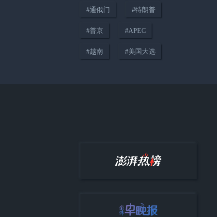
#
通俄门
#
特朗普
#
普京
#
APEC
00:21
#
越南
#
美国大选
特朗普谈俄军袭击基辅：这是大
洋另一边的事，我们没掺和
00:59
弹药充足为何还要追加库存？特
朗普：某些类型稍微有点紧张