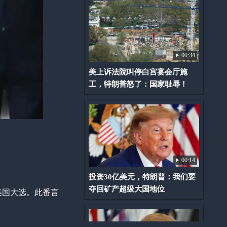
00:34
美上诉法院叫停白宫宴会厅施
工，特朗普怒了：国家耻辱！
00:14
投资30亿美元，特朗普：我们要
夺回矿产超级大国地位
美国大选。此番言