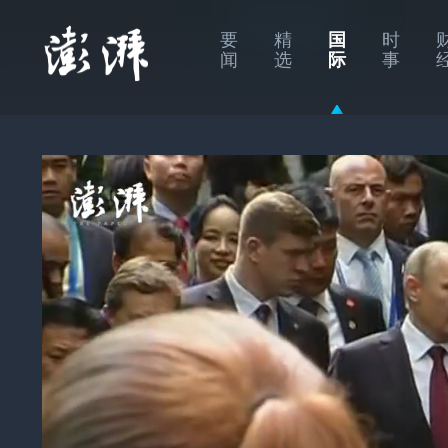
要
精
国
时
闻
选
际
事