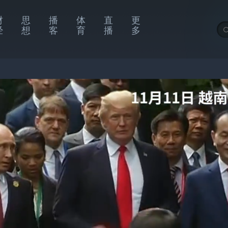
财
思
播
体
直
更
经
想
客
育
播
多