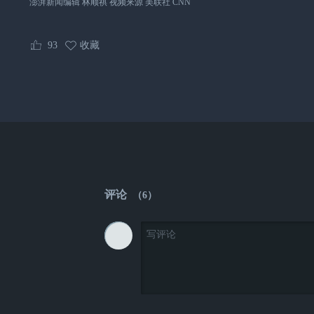
澎湃新闻编辑 林顺祺 视频来源 美联社 CNN
93
收藏
评论
（
6
）