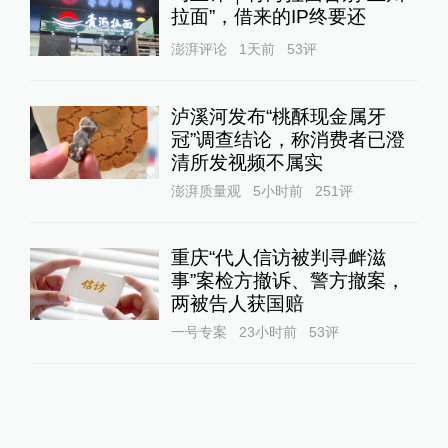
拉面”，借来的IP终要还
澎湃评论
1天前
53
评
泸溪河发布“桃酥现金属牙
冠”调查结论，称消费者已澄
清所发视频不属实
澎湃质量观
5小时前
251
评
重庆“代人信访被判寻衅滋
事”案检方撤诉、警方撤案，
两被告人获国赔
一号专案
23小时前
53
评