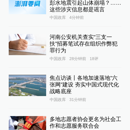
彭水地震引起山体崩塌？……
这些涉灾信息都是谣言
中国政库
4分钟前
河南公安机关查实“三支一
扶”招募笔试存在组织作弊犯
罪行为
中国政库
28分钟前
18
评
焦点访谈丨各地加速落地“六
张网”建设 夯实中国式现代化
战略底座
中国政库
31分钟前
多地志愿者协会更名为社会工
作和志愿服务联合会