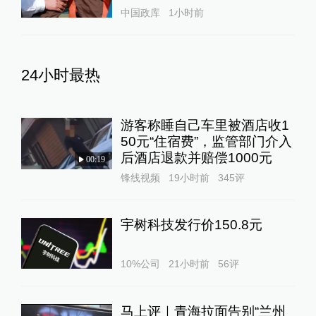
中国政库
1小时前
24小时最热
游客称睡自己车里被酒店收1
50元“住宿费”，监管部门介入
后酒店退款并赔偿1000元
00:19
锋线视频
19小时前
345
评
宇树科技发行价150.8元
10%公司
21小时前
56
评
马上评｜青海拉面告别“兰州