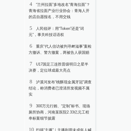
4
“兰州拉面”多地改名“青海拉面”？
青海省拉面产业行业协会：青海人开
的店自愿报名，不用交钱
5
人民锐评：用“Token”还是“词
元”，事关科技话语权
6
重庆“代人信访被判寻衅滋事”案检
方撤诉、警方撤案，两被告人获国赔
7
U17国足三连胜晋级明日之星半
决赛，定位球成最大亮点
8
泸溪河发布“桃酥现金属牙冠”调查
结论，称消费者已澄清所发视频不属
实
9
300万元行贿、“定制”标书、现场
厕所协商，河南某医院2.33亿元工程
串标案细节披露
10
扫描“主播”｜主播利用未成年人喊