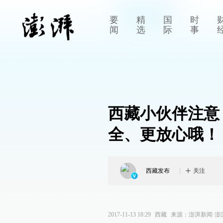
要
精
国
时
闻
选
际
事
西藏小伙伴注意
全、更放心哦！
西藏发布
关注
2017-11-13 18:29
西藏
来源：
澎湃新闻·澎