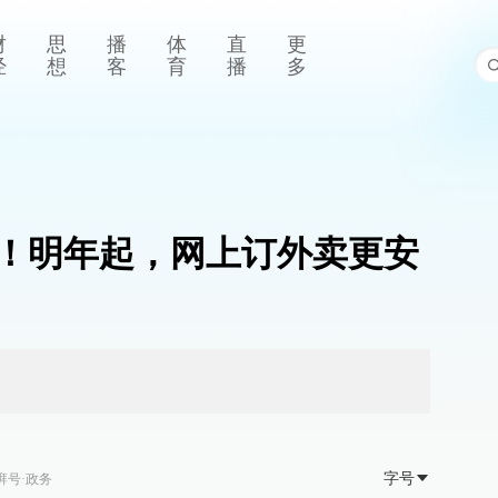
财
思
播
体
直
更
经
想
客
育
播
多
！明年起，网上订外卖更安
字号
湃号·政务