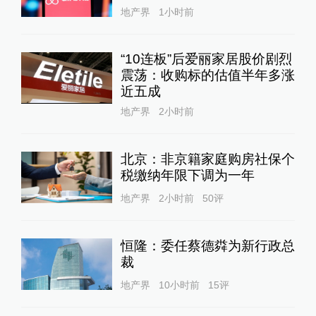
地产界
1小时前
“10连板”后爱丽家居股价剧烈
震荡：收购标的估值半年多涨
近五成
地产界
2小时前
北京：非京籍家庭购房社保个
税缴纳年限下调为一年
地产界
2小时前
50
评
恒隆：委任蔡德粦为新行政总
裁
地产界
10小时前
15
评