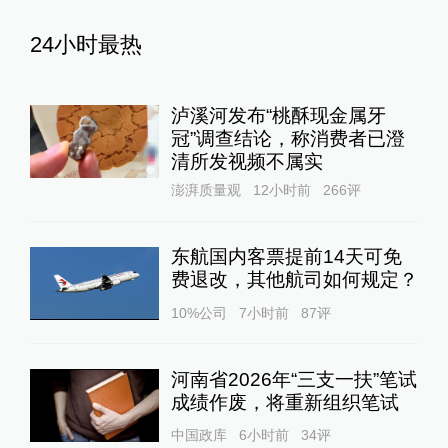
24小时最热
泸溪河发布“桃酥现金属牙
冠”调查结论，称消费者已澄
清所发视频不属实
澎湃质量观
12小时前
266
评
东航国内客票提前14天可免
费退改，其他航司如何规定？
10%公司
7小时前
87
评
河南省2026年“三支一扶”笔试
成绩作废，将重新组织笔试
中国政库
6小时前
34
评