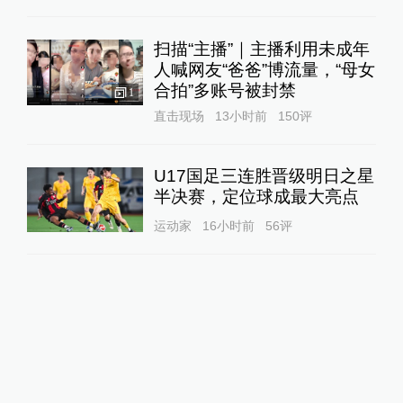
扫描“主播”｜主播利用未成年
人喊网友“爸爸”博流量，“母女
合拍”多账号被封禁
1
直击现场
13小时前
150
评
U17国足三连胜晋级明日之星
半决赛，定位球成最大亮点
运动家
16小时前
56
评