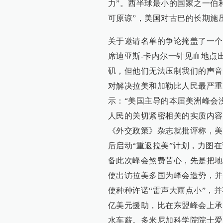
力”。西半球最小的国家之一伯
可原谅”，美国对古巴的长期施压
关于邀请名单的争论掩盖了一个
席迪亚斯-卡内尔一针见血地点
矶，但他们无法压制我们的声音
对解决拉美和加勒比人民最严重
示：“美国主导的本届美洲峰会
人民的关切紧密相关的实质内容
《外交政策》杂志就批评称，美
后启动“重返拉美”计划，力图
备此次峰会煞费苦心，先是把地
使出访拉美多国为峰会造势，并
使种种许诺“雷声大雨点小”，
亿美元援助，比在东盟峰会上承
水车薪。多米尼加科学院院士爱