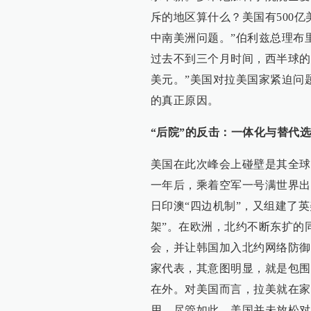
斥的地区算什么？美国有500
中南美洲问题。”伯利兹总理布
过去不到三个月时间，西半球的
美元。”美国对拉美国家紧迫问
的真正原因。
“后院”的反击：一体化与替代
美国在此次峰会上碰壁是其全球
一年后，乘着空军一号满世界出
日印澳“四边机制”，又组建了英
架”。在欧洲，北约不断东扩的
会，并让韩国加入北约网络防御
家代表，其意图明显，就是包围
在外。对美国而言，拉美就在家
用。尽管如此，美国并未放松对