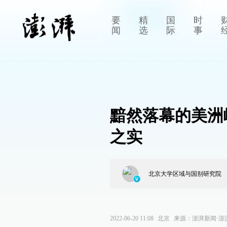
要
精
国
时
闻
选
际
事
黯然落幕的美洲
之实
北京大学区域与国别研究院
2022-06-20 11:08
北京
来源：
澎湃新闻·澎