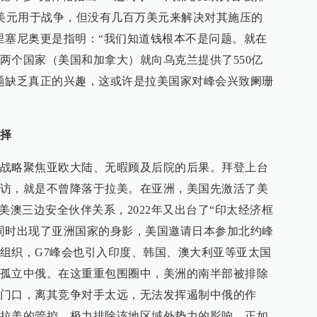
亿美元用于战争，但没有几百万美元来解决对其施压的
里塞尼奥更是指明：“我们知道钱根本不是问题。就在
两个国家（美国和加拿大）就向乌克兰提供了550亿
题缺乏真正的兴趣，这或许是拉美国家对峰会兴致阑珊
选择
战略聚焦亚欧大陆、无暇顾及后院的后果。拜登上台
访，就是不曾降落于拉美。在亚洲，美国先激活了美
美澳三边安全伙伴关系，2022年又出台了“印太经济框
同时出现了亚洲国家的身影，美国邀请日本参加北约峰
组织，G7峰会也引入印度、韩国、澳大利亚等亚太国
孤立中俄。在这重重包围圈中，美洲的南半部被排除
门口，离其竞争对手太远，无法发挥遏制中俄的作
拉美的管控，极力排除该地区域外势力的影响。正如