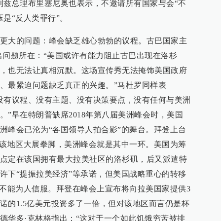
利兹总理布里塞尼奥也表示，不邀请所有国家与会“不
是“反人类罪行”。
更大的问题：峰会缺乏雄心勃勃的议程。古巴国家主
出问题所在：“美国或许有能力阻止古巴出现在洛杉
，也无法让真相沉默。这场宣传秀无法掩饰美国政府
、最紧迫问题缺乏真正的兴趣。”马杜罗同样表
没有议程、没有主题、没有决策要点，没有任何与美洲
。”早在特朗普缺席2018年第八届美洲峰会时，美国
洲峰会已沦为“各国领导人拍合影”的舞台。拜登上台
在该地区大展拳脚，美洲峰会就是其中一环。美国为筹
点定在该国拥有最大拉美社区的洛杉矶，后又派遣特
许下“提振拉美经济”等承诺，但美国战略重心的转移
并不能为人信服。拜登在峰会上宣布将向拉美国家提供3
诺的1.5亿美元投资多了一倍，但对该地区而言仍是杯
德华多·克林格指出：“这对于一个如此饥饿穷苦被排