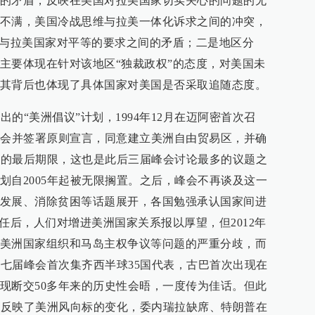
的矛盾，反映在美国对拉美国家切实关心的问题的无
不满，美国冷战思维与拉美一体化诉求之间的冲突，
态与拉美国家对平等的要求之间的矛盾；二是地区分
主要体现在针对该地区“独裁政权”的态度，对美国未
其背后也体现了具体国家对美国是否采取追随态度。
出的“美洲倡议”计划，1994年12月在迈阿密首次召
参会并签署原则宣言，同意建立美洲自由贸易区，并确
贸区的最后期限，这也是此后三届峰会讨论最多的议题之
划自2005年起被无限搁置。之后，峰会不再谈及这一
发展、消除贫困等话题展开，各国勉强承认国家间进
任后，人们对增进美洲国家关系报以厚望，但2012年
美洲国家组织和马岛主权争议等问题的严重分歧，而
第七届峰会首次集齐西半球35国代表，古巴首次出现在
现断交50多年来的历史性会晤，一度传为佳话。但此
峰会反映了美洲风向标的变化，委内瑞拉缺席、特朗普在