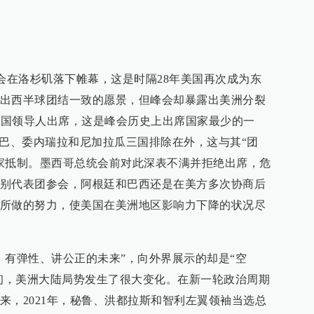
洲峰会在洛杉矶落下帷幕，这是时隔28年美国再次成为东
出西半球团结一致的愿景，但峰会却暴露出美洲分裂
23国领导人出席，这是峰会历史上出席国家最少的一
古巴、委内瑞拉和尼加拉瓜三国排除在外，这与其“团
家抵制。墨西哥总统会前对此深表不满并拒绝出席，危
别代表团参会，阿根廷和巴西还是在美方多次协商后
所做的努力，使美国在美洲地区影响力下降的状况尽
、有弹性、讲公正的未来”，向外界展示的却是“空
之初，美洲大陆局势发生了很大变化。在新一轮政治周期
来，2021年，秘鲁、洪都拉斯和智利左翼领袖当选总