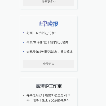
展开更多
封面｜全力以赴“守沪”
今晨“白海豚”位于丽水庆元境内
央视曝光乡村排污乱象：良田被毁
查看更多
寻亲之后⑥｜相隔30公里分别33
年，他终于坐上了父亲的寻亲车