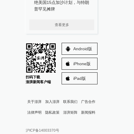
绝美国15点加沙计划，与特朗
普罕见摊牌
查看更多
Android版
iPhone版
扫码下载
iPad版
澎湃新闻客户端
关于澎湃
加入澎湃
联系我们
广告合作
法律声明
隐私政策
澎湃矩阵
新闻报料
报料热线: 021-962866
澎湃新闻微博
沪ICP备14003370号
报料邮箱: news@thepaper.cn
澎湃新闻公众号