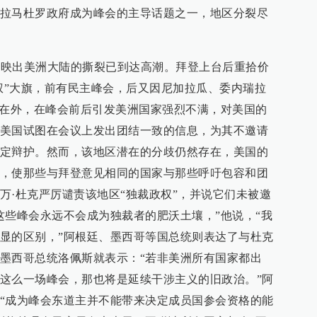
拉马杜罗政府成为峰会的主导话题之一，地区分裂尽
面反映出美洲大陆的撕裂已到达高潮。拜登上台后重拾价
人权”大旗，前有民主峰会，后又因尼加拉瓜、委内瑞拉
斥在外，在峰会前后引发美洲国家强烈不满，对美国的
美国试图在会议上发出团结一致的信息，为其不邀请
定辩护。然而，该地区潜在的分歧仍然存在，美国的
，使那些与拜登意见相同的国家与那些呼吁包容和团
万·杜克严厉谴责该地区“独裁政权”，并说它们未被邀
这些峰会永远不会成为独裁者的肥沃土壤，”他说，“我
显的区别，”阿根廷、墨西哥等国总统则表达了与杜克
墨西哥总统洛佩斯就表示：“若非美洲所有国家都出
这么一场峰会，那也将是延续干涉主义的旧政治。”阿
“成为峰会东道主并不能带来决定成员国参会资格的能