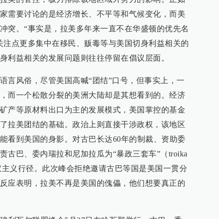
家需要讨论的是经济增长、不平等和气候变化，而美
冲突。“事实是，拉美多年来一直不在华盛顿的优先名
关注点更多集中在移民、贩毒等与美国切身利益相关的
身利益相关的发展问题则往往停留在倡议层面。
语言风俗，尽管美国高喊“团结”口号，但事实上，一
，而一个松散分裂的美洲大陆却是其想看到的。经济
矿产等原材料出口为主的发展模式，美国掌控的基金
了拉美团结的基础。政治上则直接干涉政权，该地区
能看到美国的身影。对古巴长达60年的制裁、资助委
古巴、委内瑞拉和尼加拉瓜为“暴政三套车”（troika
美国霸权主义行径。此次峰会拒绝邀请古巴等国是美国一贯分
反应表明，拉美不再是美国的傀儡，他们想要真正的