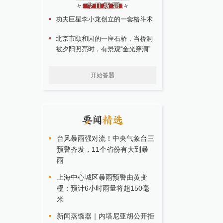
功夫巨星李小龙创立的一套格斗术
北京市颐和园的一座石桥，当桥洞
被夕阳照亮时，有景观“金光穿洞”
开始答题
台风暴雨强对流！中央气象台三
预警齐发，11个省份有大到暴
雨
上海中心城区暴雨预警由黄变
橙：预计6小时雨量将超150毫
米
新闻蒸馏器｜内塔尼亚胡公开拒