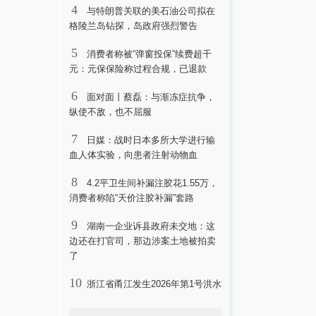
4
与特朗普关联的美石油公司拟在
格陵兰岛钻探，岛政府强烈警告
5
消费者称被“弹窗投保”续费超千
元：元保保险称过程合规，已退款
6
面对面丨蔡磊：与渐冻症抗争，
纵使不敌，也不屈服
7
日媒：战时日本多所大学进行输
血人体实验，向患者注射动物血
8
4.2平卫生间补漏注胶花1.55万，
消费者称陷“天价注胶补漏”套路
9
湖南一企业诉县政府未交地：这
边还在打官司，那边涉案土地被拍卖
了
10
浙江省甬江发生2026年第1号洪水