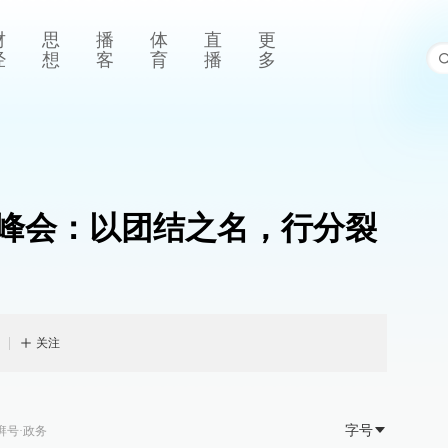
财
思
播
体
直
更
经
想
客
育
播
多
峰会：以团结之名，行分裂
关注
字号
湃号·政务