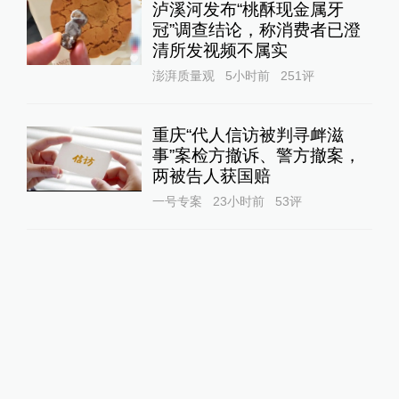
泸溪河发布“桃酥现金属牙
冠”调查结论，称消费者已澄
清所发视频不属实
澎湃质量观
5小时前
251
评
重庆“代人信访被判寻衅滋
事”案检方撤诉、警方撤案，
两被告人获国赔
一号专案
23小时前
53
评