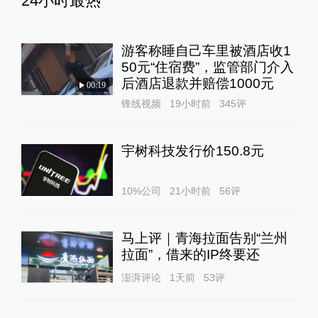
24小时最热
游客称睡自己车里被酒店收1
50元“住宿费”，监管部门介入
后酒店退款并赔偿1000元
00:19
锋线视频
19小时前
345
评
宇树科技发行价150.8元
10%公司
21小时前
56
评
马上评｜青海拉面告别“兰州
拉面”，借来的IP终要还
澎湃评论
1天前
53
评