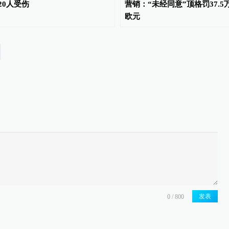
20人受伤
营销：“未经同意”顶格罚37.5
欧元
发表