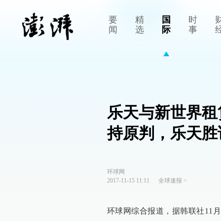
要
精
国
时
闻
选
际
事
乐天与新世界租
持原判，乐天胜
环球网
2017-11-15 11:11
全球速报
>
环球网综合报道，据韩联社11