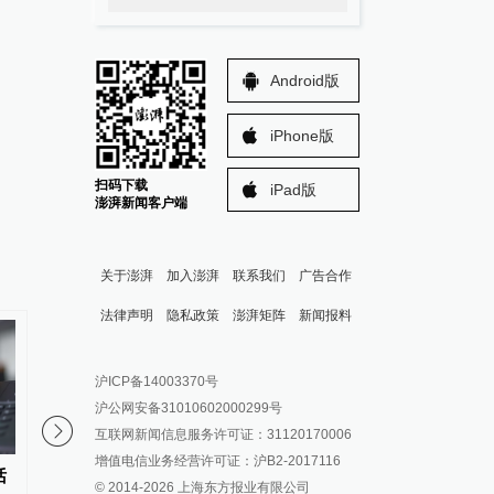
Android版
iPhone版
扫码下载
iPad版
澎湃新闻客户端
关于澎湃
加入澎湃
联系我们
广告合作
法律声明
隐私政策
澎湃矩阵
新闻报料
报料热线: 021-962866
澎湃新闻微博
沪ICP备14003370号
报料邮箱: news@thepaper.cn
澎湃新闻公众号
沪公网安备31010602000299号
澎湃新闻抖音号
互联网新闻信息服务许可证：31120170006
派生万物开放平台
增值电信业务经营许可证：沪B2-2017116
话
中国渔船在海上救起5名塞拉利昂
特朗普称继续支持国防
© 2014-
2026
上海东方报业有限公司
IP SHANGHAI