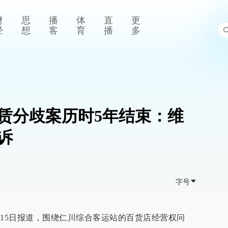
财
思
播
体
直
更
经
想
客
育
播
多
赁分歧案历时5年结束：维
诉
字号
月15日报道，围绕仁川综合客运站的百货店经营权问