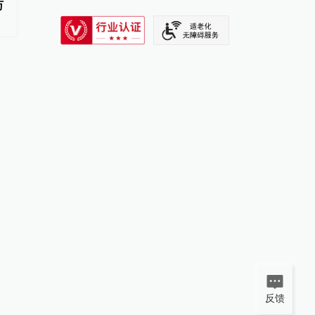
万
渔民
塞思
SIXTH TONE
反馈