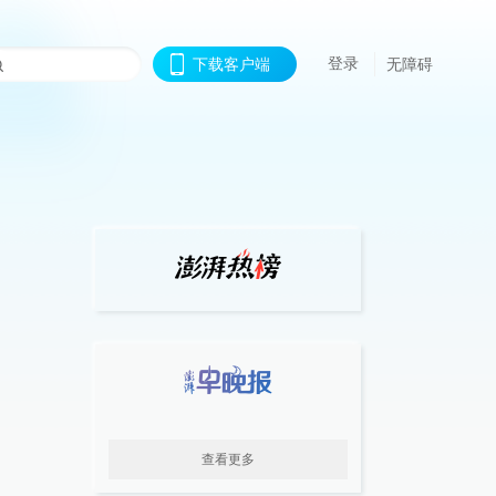
登录
下载客户端
无障碍
查看更多