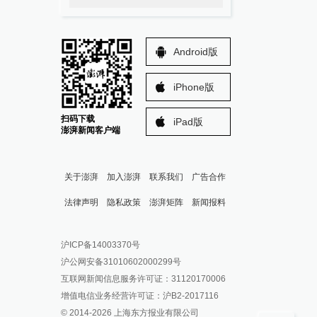
Android版
iPhone版
扫码下载
iPad版
澎湃新闻客户端
关于澎湃
加入澎湃
联系我们
广告合作
法律声明
隐私政策
澎湃矩阵
新闻报料
报料热线: 021-962866
澎湃新闻微博
沪ICP备14003370号
报料邮箱: news@thepaper.cn
澎湃新闻公众号
沪公网安备31010602000299号
澎湃新闻抖音号
互联网新闻信息服务许可证：31120170006
派生万物开放平台
增值电信业务经营许可证：沪B2-2017116
© 2014-
2026
上海东方报业有限公司
IP SHANGHAI