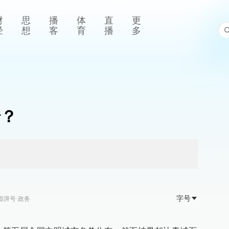
财
思
播
体
直
更
经
想
客
育
播
多
错？
字号
澎湃号·政务