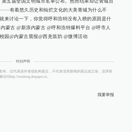
4日，第五届全国文明城市名单公布。然而结果却让青城百
·····有着悠久历史和灿烂文化的大美青城为什么不
们就来讨论一下，你觉得呼和浩特没有入榜的原因是什
内蒙古 @新浪内蒙古 @呼和浩特爆料平台 @呼市人
校园@内蒙古晨报@西羌笛韵 @微博活动
特别声明
发布，仅代表该作者或机构观点，不代表澎湃新闻的观点或立场，澎湃新
/renzheng.thepaper.cn。
我要举报