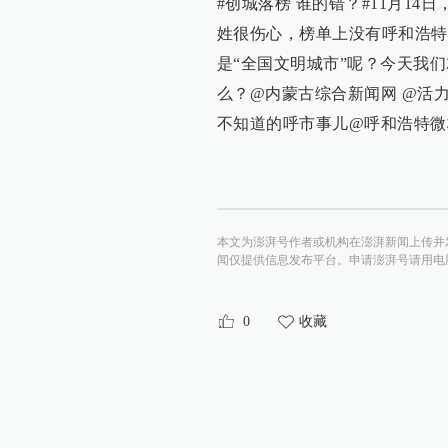
#创城落榜 谁的错？#11月1
姓很伤心，榜单上没有呼和浩特·
是“全国文明城市”呢？今天我
么？@内蒙古综合新闻网 @活力
不知道的呼市事儿@呼和浩特微
本文为澎湃号作者或机构在澎湃新闻上传并
闻仅提供信息发布平台。申请澎湃号请用电脑访问http:/
0
收藏