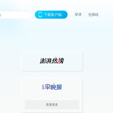
登录
下载客户端
无障碍
查看更多