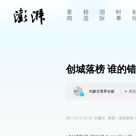
要
精
国
时
闻
选
际
事
创城落榜 谁的
内蒙古警界全媒
关注
2017-11-15 11:53
内蒙古
来源：
澎湃新闻·