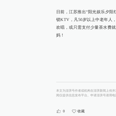
日前，江苏推出“阳光娱乐夕阳红
锁KTV，凡50岁以上中老年人
欢唱，或只需支付少量茶水费就可跟伙伴
妈！
本文为澎湃号作者或机构在澎湃新闻上传并
闻仅提供信息发布平台。申请澎湃号请用电脑访问http:/
0
收藏