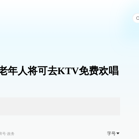
中老年人将可去KTV免费欢唱
字号
湃号·政务