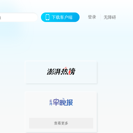
登录
下载客户端
无障碍
查看更多