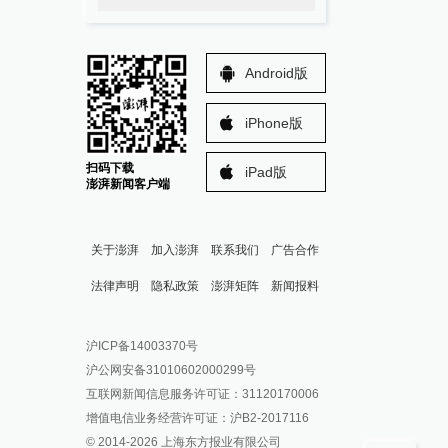
Android版
iPhone版
扫码下载
iPad版
澎湃新闻客户端
关于澎湃
加入澎湃
联系我们
广告合作
法律声明
隐私政策
澎湃矩阵
新闻报料
报料热线: 021-962866
澎湃新闻微博
沪ICP备14003370号
报料邮箱: news@thepaper.cn
澎湃新闻公众号
沪公网安备31010602000299号
澎湃新闻抖音号
互联网新闻信息服务许可证：31120170006
派生万物开放平台
增值电信业务经营许可证：沪B2-2017116
© 2014-
2026
上海东方报业有限公司
IP SHANGHAI