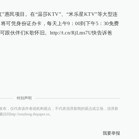
”惠民项目。在“温莎KTV”、“米乐星KTV”等大型连
，将可凭身份证办卡，每天上午9：00到下午5：30免费
们K歌怀旧。http://t.cn/RjLms7U快告诉爸
特别声明
发布，仅代表该作者或机构观点，不代表澎湃新闻的观点或立场，澎湃新
/renzheng.thepaper.cn。
我要举报